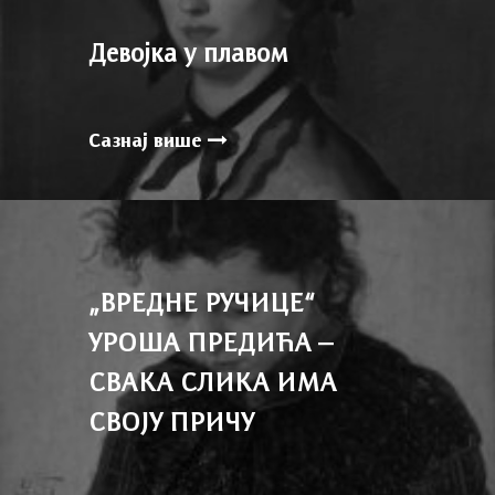
Девојка у плавом
Сазнај више
„ВРЕДНЕ РУЧИЦЕ“
УРОША ПРЕДИЋА –
СВАКА СЛИКА ИМА
СВОЈУ ПРИЧУ