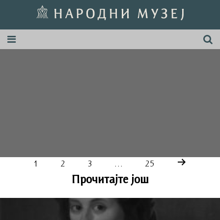
1
2
3
…
25
Прочитајте још