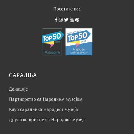
Посетите нас
САРАДЊА
Донације
Партнерство са Народним музејoм
Клуб сaрaдникa Народног музеја
Друштво пријатеља Народног музеја