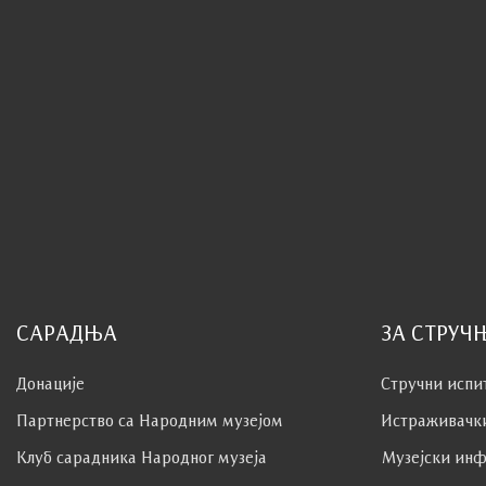
САРАДЊА
ЗА СТРУЧ
Донације
Стручни испи
Партнерство са Народним музејoм
Истраживачк
Клуб сaрaдникa Народног музеја
Музејски инф