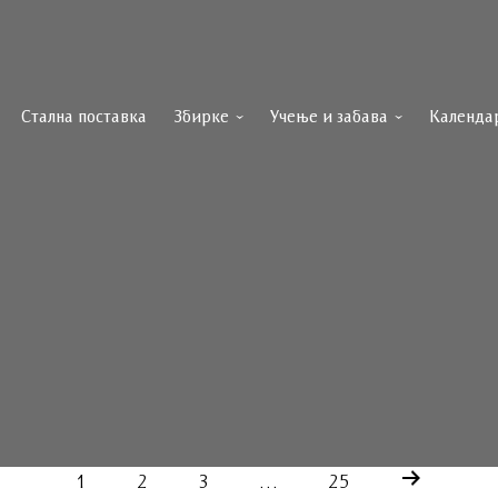
Стална поставка
Збирке
Учење и забава
Календа
1
2
3
…
25