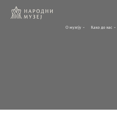
О музеју
Како до нас