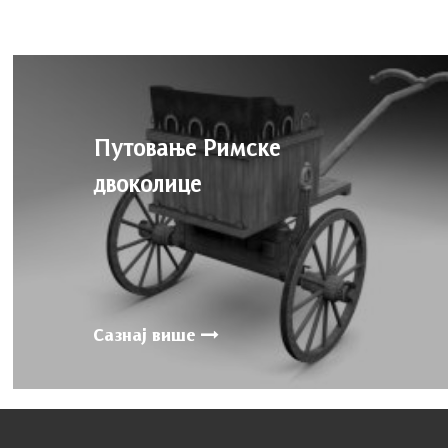
Путовање Римске
двоколице
Сазнај више