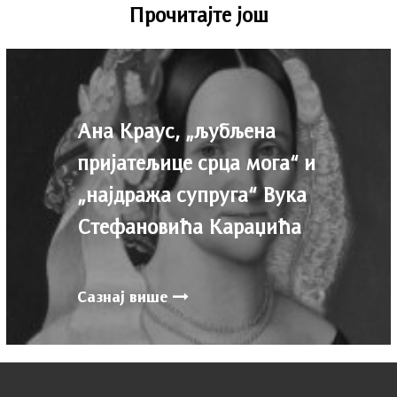
Прочитајте још
Ана Краус, „љубљена
пријатељице срца мога“ и
„најдража супруга“ Вука
Стефановића Караџића
Сазнај више