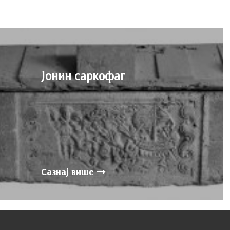
Јонин cаркофаг
Сазнај више