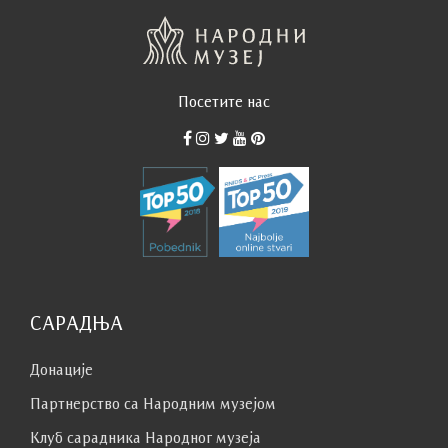
Посетите нас
САРАДЊА
Донације
Партнерство са Народним музејoм
Клуб сaрaдникa Народног музеја