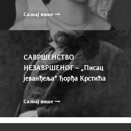
Сазнај више
САВРШЕНСТВО
НЕЗАВРШЕНОГ – „Писац
јеванђеља“ Ђорђа Крстића
Сазнај више