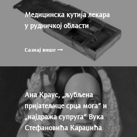
Медицинска кутија лекара
у рудничкој области
Сазнај више
Ана Краус, „љубљена
пријатељице срца мога“ и
„најдража супруга“ Вука
Стефановића Караџића