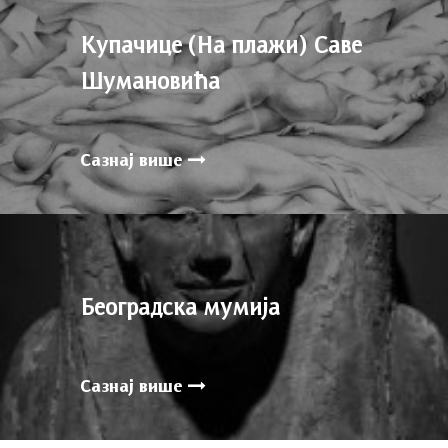
Купачице (На плажи) Саве
Шумановића
Сазнај више
Београдска мумија
Сазнај више