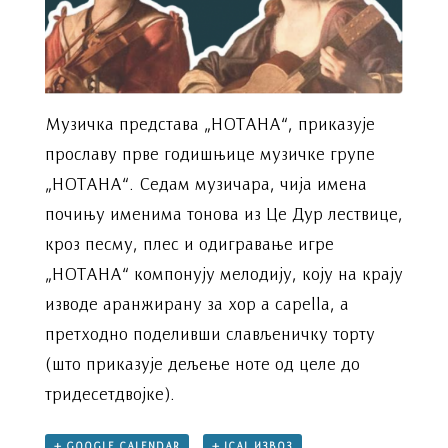
Музичка представа „НОТАНА“, приказује
прославу прве годишњице музичке групе
„НОТАНА“. Седам музичара, чија имена
почињу именима тонова из Це Дур лествице,
кроз песму, плес и одигравање игре
„НОТАНА“ компонују мелодију, коју на крају
изводе аранжирану за хор а capella, а
претходно поделивши слављеничку торту
(што приказује дељење ноте од целе до
тридесетдвојке).
+ GOOGLE CALENDAR
+ ICAL ИЗВОЗ