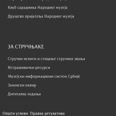
Клуб сaрaдникa Народног музеја
Друштво пријатеља Народног музеја
ЗА СТРУЧЊАКЕ
Стручни испити и стицање стручних звања
Истраживачки ресурси
Музејски информациони систем Србије
Законски оквир
Дигитална издања
Општи услови
Правна регулатива