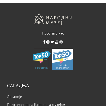
Посетите нас
САРАДЊА
Донације
Партнерство са Народним музејoм