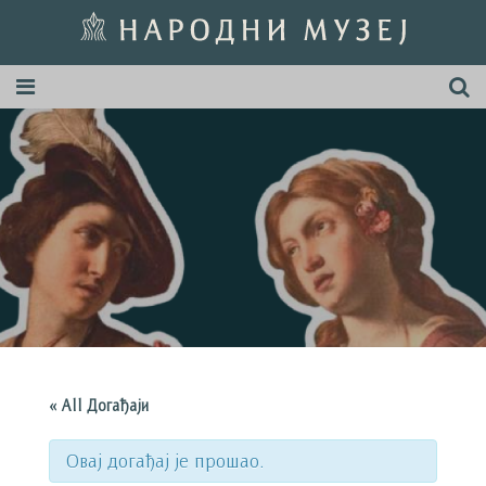
« All Догађаји
Овај догађај је прошао.