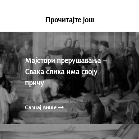
Прочитајте још
Мајстори прерушавања –
Свака слика има своју
причу
Сазнај више