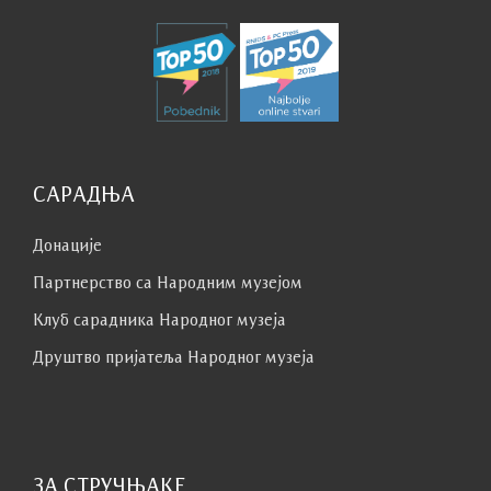
САРАДЊА
Донације
Партнерство са Народним музејoм
Клуб сaрaдникa Народног музеја
Друштво пријатеља Народног музеја
ЗА СТРУЧЊАКЕ