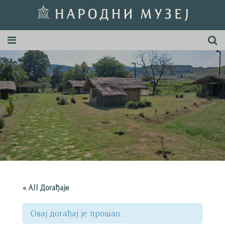
« All Догађаји
Овај догађај је прошао.