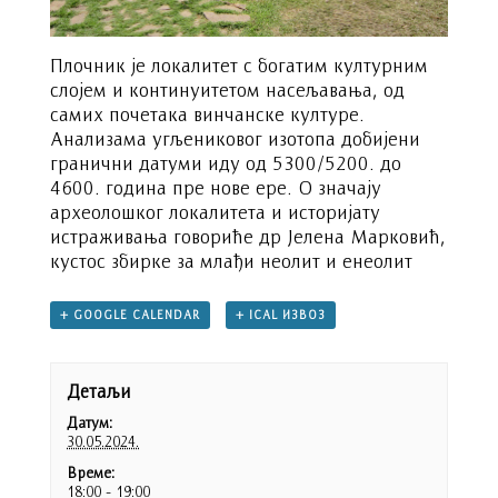
Плочник је локалитет с богатим културним
слојем и континуитетом насељавања, од
самих почетака винчанске културе.
Анализама угљениковог изотопа добијени
гранични датуми иду од 5300/5200. до
4600. година пре нове ере. О значају
археолошког локалитета и историјату
истраживања говориће др Јелена Марковић,
кустос збирке за млађи неолит и енеолит
+ GOOGLE CALENDAR
+ ICAL ИЗВОЗ
Детаљи
Датум:
30.05.2024.
Време:
18:00 - 19:00