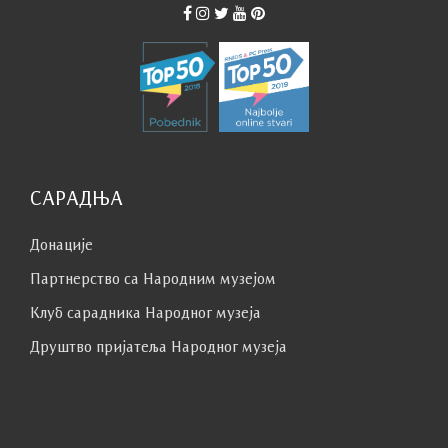
САРАДЊА
Донације
Партнерство са Народним музејoм
Клуб сaрaдникa Народног музеја
Друштво пријатеља Народног музеја