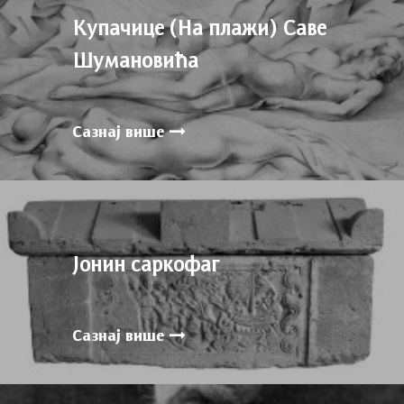
Купачице (На плажи) Саве
Шумановића
Сазнај више
Јонин cаркофаг
Сазнај више