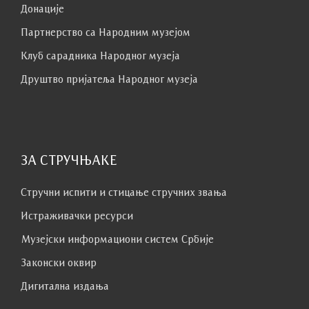
Донације
Партнерство са Народним музејoм
Клуб сaрaдникa Народног музеја
Друштво пријатеља Народног музеја
ЗА СТРУЧЊАКЕ
Стручни испити и стицање стручних звања
Истраживачки ресурси
Музејски информациони систем Србије
Законски оквир
Дигитална издања