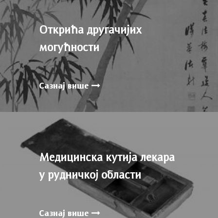
Открића другачијих
могућности
Сазнај више
Медицинска кутија лекара
у рудничкој области
Сазнај више