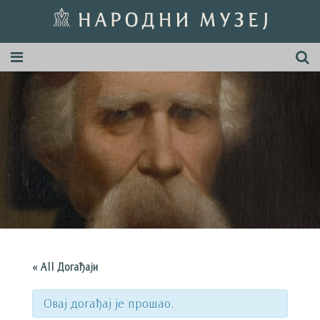
« All Догађаји
Овај догађај је прошао.