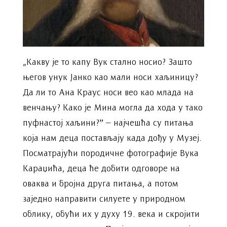
„Какву је то капу Вук стално носио? Зашто
његов унук Јанко као мали носи хаљиницу?
Да ли то Ана Краус носи вео као млада на
венчању? Како је Мина могла да хода у тако
пуфнастој хаљини?ˮ – најчешћа су питања
која нам деца постављају када дођу у Музеј.
Посматрајући породичне фотографије Вука
Караџића, деца ће добити одговоре на
оваква и бројна друга питања, а потом
заједно направити силуете у природном
облику, обући их у духу 19. века и скројити