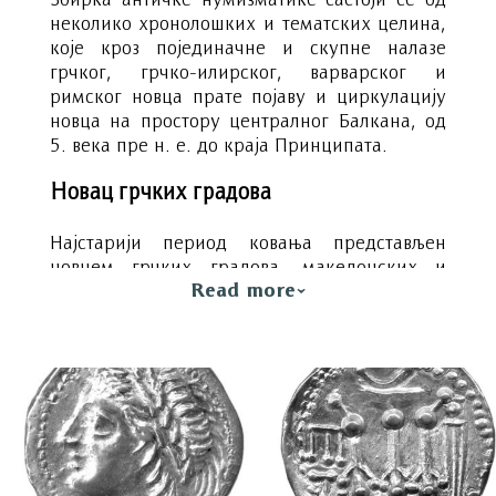
неколико хронолошких и тематских целина,
које кроз појединачне и скупне налазе
грчког, грчко-илирског, варварског и
римског новца прате појаву и циркулацију
новца на простору централног Балкана, од
5. века пре н. е. до краја Принципата.
Новац грчких градова
Најстарији период ковања представљен
новцем грчких градова, македонских и
Read more
хеленистичких владара, осликава контакте
становништва балканског залеђа с
развијеним монетарним центрима Грчке и
Македоније. Важна сведочанства ране
монетарне историје овог простора
представљају и ретка издања илирског
града-рудника Дамастиона, Пелагије и
пеонских краљева, као и новац грчких
јадранских колонија и илирских краљева.