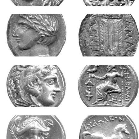
Новац Скордиска
Значајна је колекција варварског новца, у
којој доминира новац келтског племена
Скордиска. Кован је од краја 3. века пре н.
е., с прототипом у македонском краљевском
ковању Филипа II и Александра
Македонског, које је имало главну улогу у
монетаризацији трибалских економија у
унутрашњости Балкана.
Римски новац
Поред бројно заступљених драхми
јадранских градова Аполоније и Дирахиона
из последњих векова пре н. е., у збирци
преовлађује римско ковање са богатим
колекцијама републиканског, а посебно
царског новца, као одраз процеса