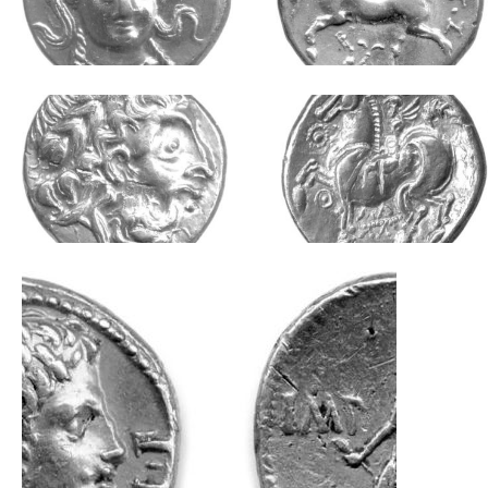
непосредно пре и по успостављању римске
власти. Она садржи појединачне и скупне
налазе, примерке различитих ковница,
многе ретке новчане врсте, анонимне
квадрансе и руднички новац емитован за
потребе римских рудничких територија у
Илирику. Велики значај збирци дају
примерци империјалних антонинијана и
колонијалних бронзи, кованих средином 3.
века у ковницама у Виминацијуму
(Костолац), главном граду римске
провинције Горње Мезије и важном
ковничком центру Балкана тог доба.
Кустос: др Адам Црнобрња, музејски
саветник
a.crnobrnja@narodnimuzej.rs