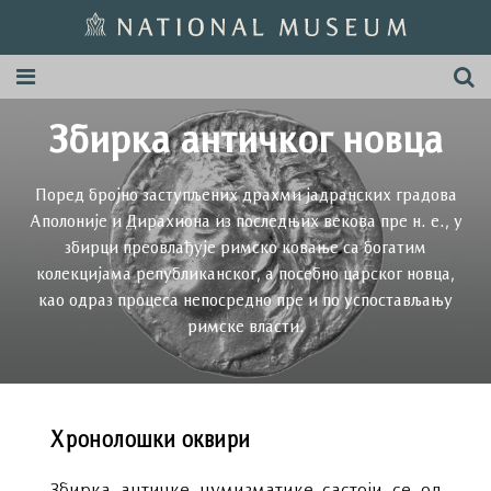
Збирка античког новца
Поред бројно заступљених драхми јадранских градова
Аполоније и Дирахиона из последњих векова пре н. е., у
збирци преовлађује римско ковање са богатим
колекцијама републиканског, а посебно царског новца,
као одраз процеса непосредно пре и по успостављању
римске власти.
Хронолошки оквири
Збирка античке нумизматике састоји се од