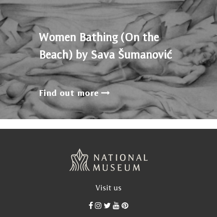
Women Bathing (On the
Beach) by Sava Šumanović
Find out more
Visit us