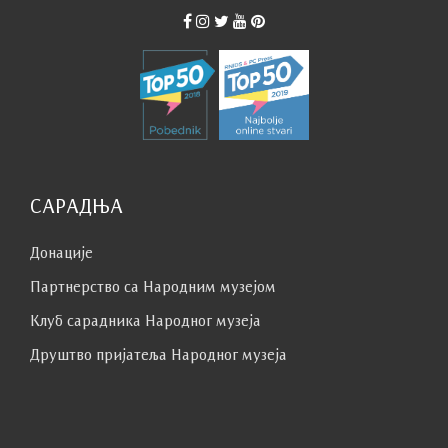
фотографије правите након обиласка
поставке.
Обилазак завршавате изласком из
изложбених галерија на првом и другом
спрату. Личне ствари преузимате на пулту
гардеробе.
Наставници се старају о дисциплини
ученика, док музејско особље обезбеђује
квалитет садржаја.
САРАДЊА
Ученици показују обзир према другим
посетиоцима тако што не праве буку, не
Донације
трче и не гурају се.
Додатне информације:
Партнерство са Народним музејoм
За све додатне информације о посети,
терминима, ценама улазница и доступним
Клуб сaрaдникa Народног музеја
садржајима, можете се обратити на
Друштво пријатеља Народног музеја
edukacija@narodnimuzej.rs
.
Музеј је место које чува културно наслеђе.
Уз примерено понашање и правилну