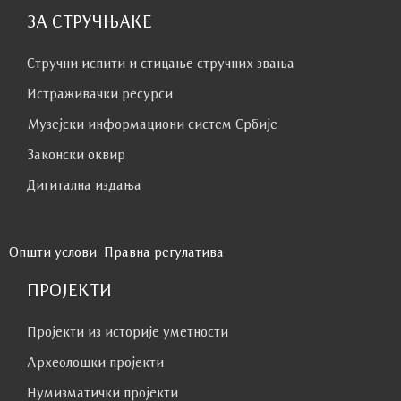
припрему, посета може бити незаборавно
ЗА СТРУЧЊАКЕ
искуство за све.
Стручни испити и стицање стручних звања
Истраживачки ресурси
Музејски информациони систем Србије
Законски оквир
Дигитална издања
Општи услови
Правна регулатива
ПРОЈЕКТИ
Пројекти из историје уметности
Археолошки пројекти
Нумизматички пројекти