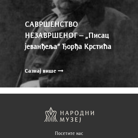
Трајање:
Стручно вођење: 45–60 минута.
Радионица: 90 минута.
Екскурзија: 30 минута.
САВРШЕНСТВО
Основна правила понашања у музеју:
НЕЗАВРШЕНОГ – „Писац
јеванђеља“ Ђорђа Крстића
Крећите се кроз изложбени простор заједно
са групом.
Не додирујте слике, витрине и друге
експонате.
Сазнај више
Држите се на удаљености од неколико
корака од изложених предмета.
Јакне, торбе и кишобране оставите у
гардероби.
Не конзумирајте храну и пиће у
изложбеним просторима. Дозвољено је
унети воду у пластичним флашицама до 0,5
л и конзумирати је у ходницима или кафеу.
Фотографисање је дозвољено без употребе
Посетите нас
блица. Наш предлог је да групне