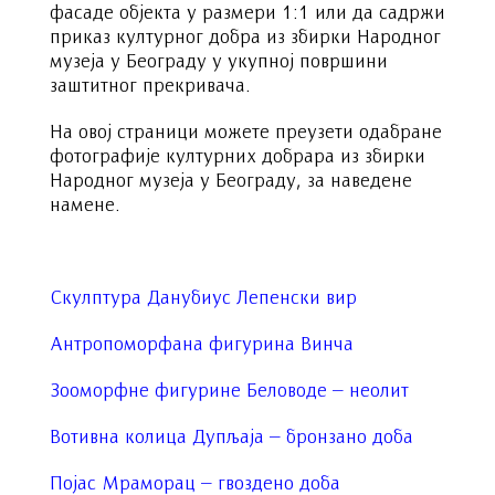
фасаде објекта у размери 1:1 или да садржи
приказ културног добра из збирки Народног
музеја у Београду у укупној површини
заштитног прекривача.
На овој страници можете преузети одабране
фотографије културних добрара из збирки
Народног музеја у Београду, за наведене
намене.
Скулптура Данубиус Лепенски вир
Антропоморфана фигурина Винча
Зооморфне фигурине Беловоде – неолит
Вотивна колица Дупљаја – бронзано доба
Појас Мраморац – гвоздено доба