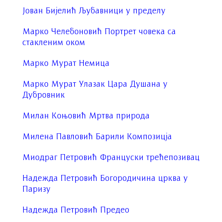
Јован Бијелић Љубавници у пределу
Марко Челебоновић Портрет човека са
стакленим оком
Марко Мурат Немица
Марко Мурат Улазак Цара Душана у
Дубровник
Милан Коњовић Мртва природа
Милена Павловић Барили Композицја
Миодраг Петровић Француски трећепозивац
Надежда Петровић Богородичина црква у
Паризу
Надежда Петровић Предео