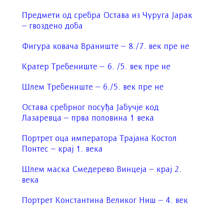
Предмети од сребра Остава из Чуруга Јарак
– гвоздено доба
Фигура ковача Враниште – 8./7. век пре не
Кратер Требениште – 6. /5. век пре не
Шлем Требениште – 6./5. век пре не
Остава сребрног посуђа Јабучје код
Лазаревца – прва половина 1 века
Портрет оца императора Трајана Костол
Понтес – крај 1. века
Шлем маска Смедерево Винцеја – крај 2.
века
Портрет Константина Великог Ниш – 4. век