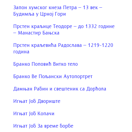
Запон хумског кнеза Петра – 13 век –
Будимља у Црној Гори
Прстен краљице Теодоре – до 1332 године
– Манастир Бањска
Прстен краљевића Радослава – 1219-1220
година
Бранко Поповић Витко тело
Бранко Ве Пољански Аутопортрет
Дамњан Рабин и свештеник са Дорћола
Игњат Јоб Двориште
Игњат Јоб Копачи
Игњат Јоб За време борбе