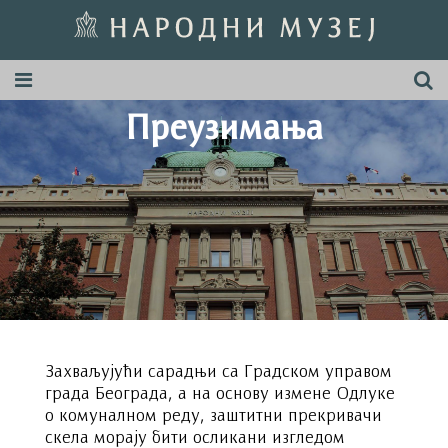
Преузимања
Захваљујући сарадњи са Градском управом
града Београда, а на основу измене Одлуке
о комуналном реду, заштитни прекривачи
скела морају бити осликани изгледом