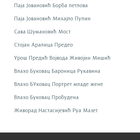
Паја Јовановић Борба петлова
Паја Јовановић Михајло Пупин
Сава Шумановић Мост
Стојан Аралица Предео
Урош Предић Војвода Живојин Мишић
Влахо Буковац Бароница Рукавина
Влахо БУковац Портрет младе жене
Влахо Буковац Пробудена
Живорад Настасијевић Руа Мазет