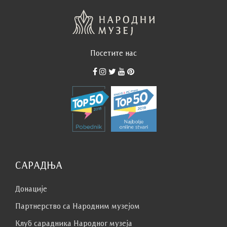
Посетите нас
САРАДЊА
Донације
Партнерство са Народним музејoм
Клуб сaрaдникa Народног музеја