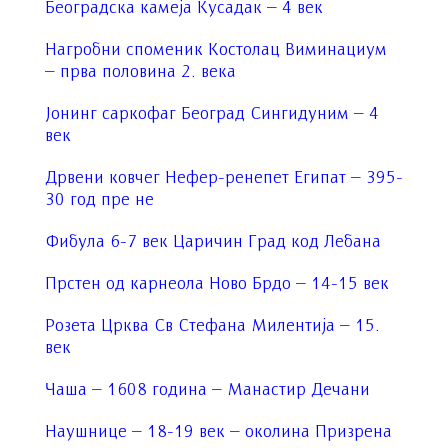
Београдска камеја Кусадак – 4 век
Нагробни споменик Костолац Виминациум
– прва половина 2. века
Јонинг саркофаг Београд Сингидуним – 4
век
Дрвени ковчег Нефер-ренепет Египат – 395-
30 год пре не
Фибула 6-7 век Царичин Град код Лебана
Прстен од карнеола Ново Брдо – 14-15 век
Розета Црква Св Стефана Милентија – 15.
век
Чаша – 1608 година – Манастир Дечани
Наушнице – 18-19 век – околина Призрена