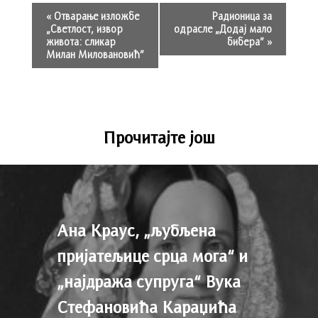
«
Отварање изложбе
Радионица за
„Светлост, извор
одрасле „Додај мало
живота: сликар
бибера”
»
Милан Миловановић”
Прочитајте још
Ана Краус, „љубљена
пријатељице срца мога“ и
„најдража супруга“ Вука
Стефановића Караџића