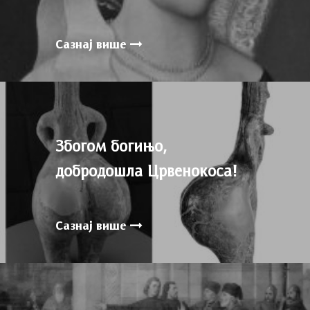
Сазнај више
Збогом богињо,
добродошла Црвенокоса!
Сазнај више