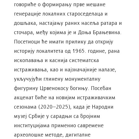
говориће о формирању прве мешане
генерације локалних староседелаца и
дошљака, настајању раних насеља ратара и
сточара, међу којима је и Доња Брањевина.
Посетиоци ће имати прилику да открију
историју локалитета од 1965. године, рана
ископавања и каснија систематска
истраживања, као и најзначајније налазе,
укључујући глинену монументалну
фигурину Црвенокосу богињу. Посебан
акценат биће на новијим истраживачким
сезонама (2020–2025), када је Народни
музеј Србије у сарадњи са бројним
институцијама применио савремене
археолошке методе, дигиталне