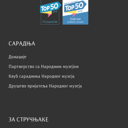
САРАДЊА
Донације
Партнерство са Народним музејoм
Клуб сaрaдникa Народног музеја
Друштво пријатеља Народног музеја
ЗА СТРУЧЊАКЕ