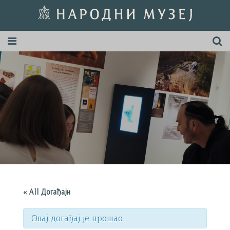
« All Догађаји
Овај догађај је прошао.