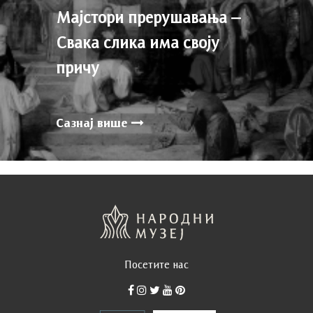
Мајстори прерушавања –
Свака слика има своју
причу
Сазнај више
Посетите нас