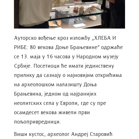
Ауторско вођење кроз изложбу „ХЛЕБА И
РИБЕ: 80 векова Доње Брањевине“ одржаће
се 13. маја у 16 часова у Народном музеју
Србије. Посетиоци ће имати јединствену
прилику да сазнају о најновијим открићима
на археолошком налазишту Доња
Брањевина, једном од најранијих
неолитских села у Европи, где су пре
осамдесет векова живели први
пољопривредници.
Виши кустос, археолог Андреј Старовић