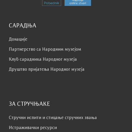
САРАДЊА
Донације
Партнерство са Народним музејoм
Клуб сaрaдникa Народног музеја
Друштво пријатеља Народног музеја
ЗА СТРУЧЊАКЕ
Стручни испити и стицање стручних звања
Истраживачки ресурси