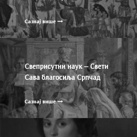
Сазнај више
Свеприсутни наук – Свети
Сава благосиља Српчад
Сазнај више