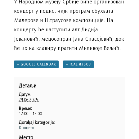
У Народном музеју Србије биће организован
концерт у подне, чији програм обухвата
Малерове и Штраусове композиције. На
концерту ће наступити алт Лидија
Јовановић, мецосопран Јана Спасојевић, док
ће их на клавиру пратити Миливоје Вељић.
+ GOOGLE CALENDAR
+ ICAL ИЗВОЗ
Детаљи
Датум:
29.06.2025.
Време:
12:00 - 13:00
Догађај kategorija:
Концерт
Место