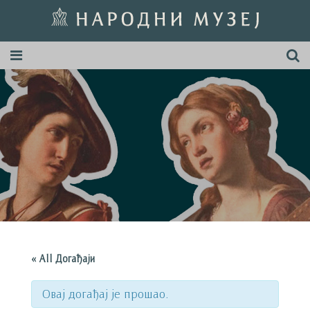
« All Догађаји
Овај догађај је прошао.