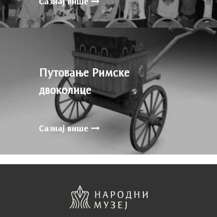
Сазнај више
Путовање Римске
двоколице
Сазнај више