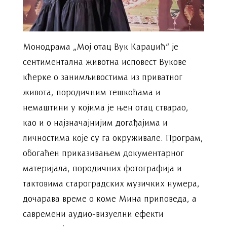
Монодрама „Мој отац Вук Караџић“ је
сентиментална животна исповест Вукове
кћерке о занимљивостима из приватног
живота, породичним тешкоћама и
немаштини у којима је њен отац стварао,
као и о најзначајнијим догађајима и
личностима које су га окруживале. Програм,
обогаћен приказивањем документарног
материјала, породичних фотографија и
тактовима староградских музичких нумера,
дочарава време о коме Мина приповеда, а
савремени аудио-визуелни ефекти