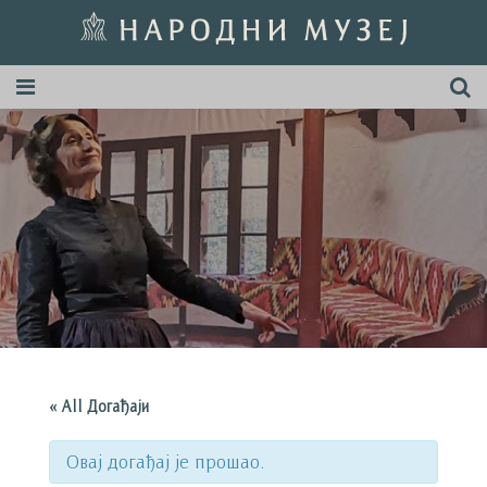
« All Догађаји
Овај догађај је прошао.