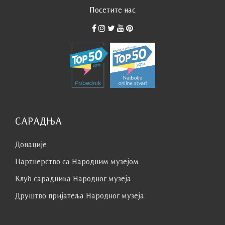
Посетите нас
САРАДЊА
Донације
Партнерство са Народним музејoм
Клуб сaрaдникa Народног музеја
Друштво пријатеља Народног музеја