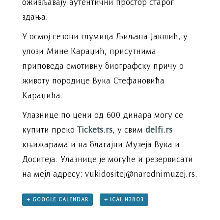
оживљавају аутентични простор старог
здања.
У осмој сезони глумица Љиљана Јакшић, у
улози Мине Караџић, присутнима
приповеда емотивну биографску причу о
животу породице Вука Стефановића
Караџића.
Улазнице по цени од 600 динара могу се
купити преко
Tickets.rs
, у свим
delfi.rs
књижарама и на благајни Музеја Вука и
Доситеја. Улазнице је могуће и резервисати
на мејл адресу: vukidositej@narodnimuzej.rs.
+ GOOGLE CALENDAR
+ ICAL ИЗВОЗ