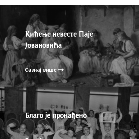
Кићење невесте Паје
Јовановића
Сазнај више
Благо је пронађено