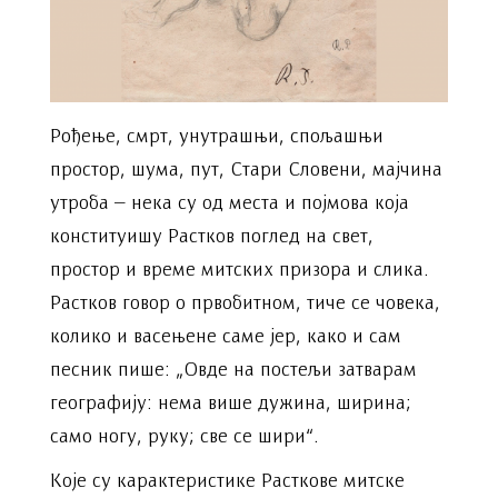
Рођење, смрт, унутрашњи, спољашњи
простор, шума, пут, Стари Словени, мајчина
утроба – нека су од места и појмова која
конституишу Растков поглед на свет,
простор и време митских призора и слика.
Растков говор о првобитном, тиче се човека,
колико и васењене саме јер, како и сам
песник пише: „Овде на постељи затварам
географију: нема више дужина, ширина;
само ногу, руку; све се шири“.
Које су карактеристике Расткове митске