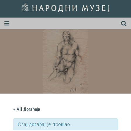
« All Догађаји
Овај догађај је прошао.