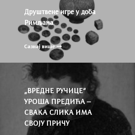
Друштвене игре у доба
Римљана
Сазнај више
„ВРЕДНЕ РУЧИЦЕ“
УРОША ПРЕДИЋА –
СВАКА СЛИКА ИМА
СВОЈУ ПРИЧУ