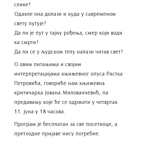
слике?
Одакле она долази и куда у савременом
свету путује?
Да ли је пут у тајну рођења, смер који води
ка смрти?
Да ли се у људском телу налази читав свет?
О овим питањима и својим
интерпретацијама књижевног опуса Растка
Петровића, говориће нам књижевна
критичарка Јована Милованчевић, па
предавању које ће се одржати у четвртак
11. јуна у 18 часова.
Програм је бесплатан за све посетиоце, а
претходне пријаве нису потребне.