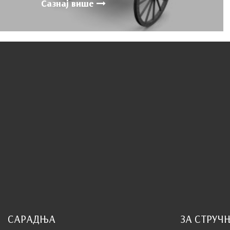
Сазнај више
САРАДЊА
ЗА СТРУЧ