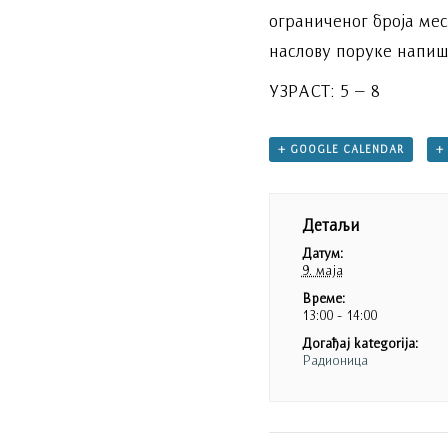
ограниченог броја мес
наслову поруке напиш
УЗРАСТ: 5 – 8
+ GOOGLE CALENDAR
+
Детаљи
Датум:
9. маја
Време:
13:00 - 14:00
Догађај kategorija:
Радионица