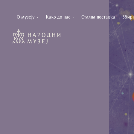
О музеју
Како до нас
Стална поставка
Збир