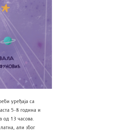
реби уређаја са
ста 5-8 година и
а од 13 часова.
латна, али због