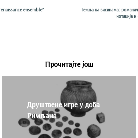
enaissance ensemble”
Тежња ка висинама: романич
нотација и
Прочитајте још
Друштвене игре у доба
Римљана