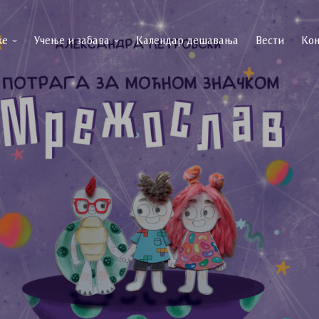
ке
Учење и забава
Календар дешавања
Вести
Кон