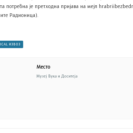
та потребна је претходна пријава на мејл hrabriibezbe
ите Радионица).
 ICAL ИЗВОЗ
Место
Музеј Вука и Доситеја