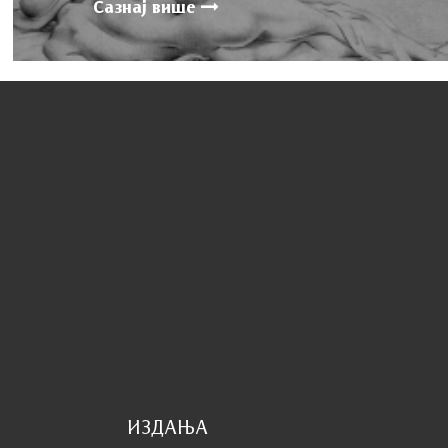
Сазнај више
ИЗДАЊА