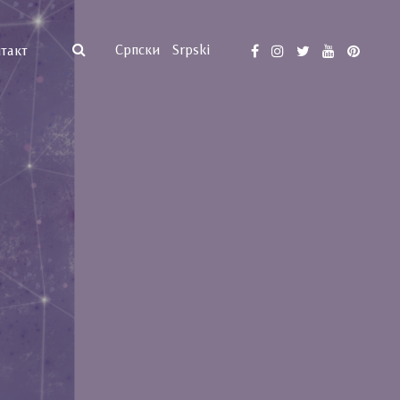
Српски
Srpski
такт