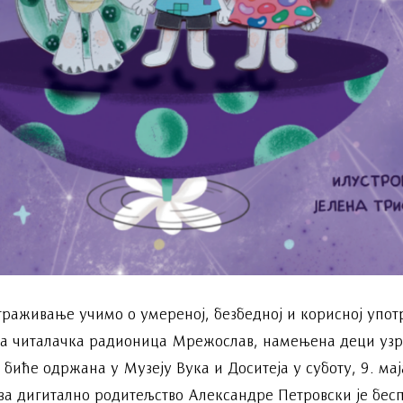
траживање учимо о умереноj, безбедноj и корисној упот
а читалачка радионица Мрежослав, намењена деци узра
иће одржана у Музеју Вука и Доситеја у суботу, 9. мaj
а дигитално родитељство Александре Петровски је бесп