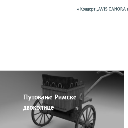
«
Концерт „AVIS CANORA r
Путовање Римске
двоколице