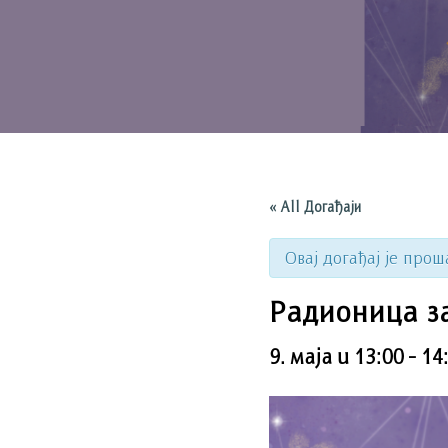
« All Догађаји
Овај догађај је прош
Радионица з
9. маја u 13:00
-
14