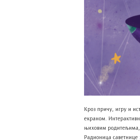
Кроз причу, игру и ис
екраном. Интерактивн
њиховим родитељима, б
Радионица саветнице з