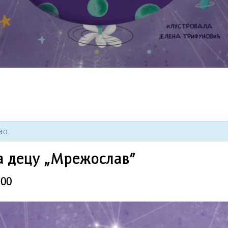
ао.
а децу „Мрежослав”
:00