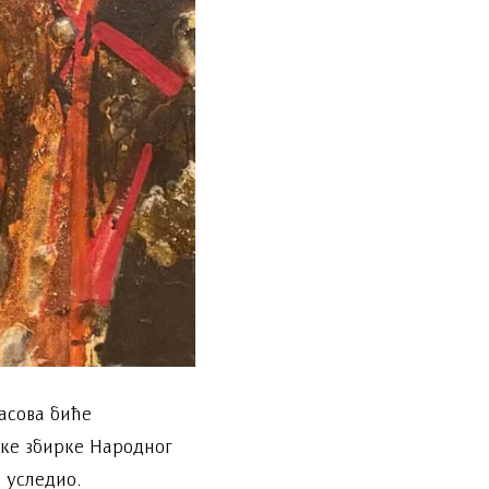
асова биће
чке збирке Народног
 уследио.