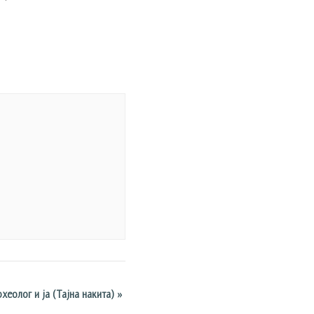
хеолог и ја (Тајна накита)
»