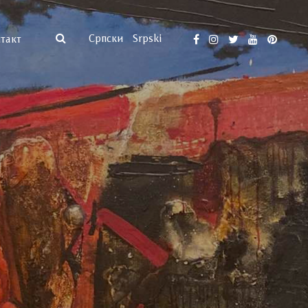
Српски
Srpski
такт