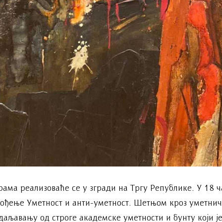
ама реализоваће се у згради на Тргу Републике. У 18 ч
вођење Уметност и анти-уметност. Шетњом кроз уметни
даљавању од строге академске уметности и бунту који је