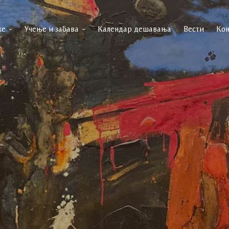
ке
Учење и забава
Календар дешавања
Вести
Кон