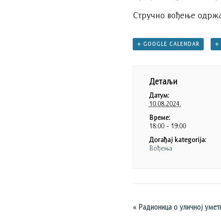
Стручно вођење одрж
+ GOOGLE CALENDAR
+
Детаљи
Датум:
10.08.2024.
Време:
18:00 - 19:00
Догађај kategorija:
Вођења
«
Радионица о уличној умет