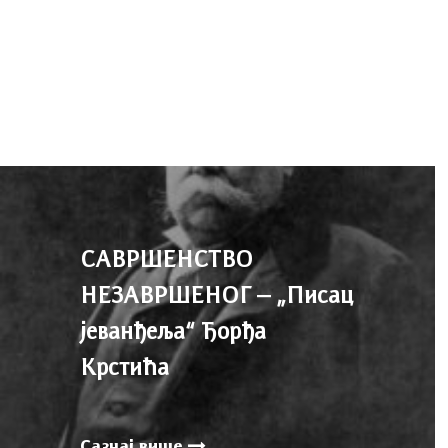
САВРШЕНСТВО
НЕЗАВРШЕНОГ – „Писац
јеванђеља“ Ђорђа
Крстића
Сазнај више