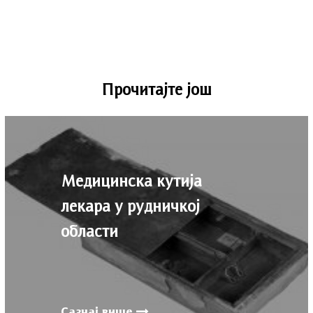
Прочитајте још
Медицинска кутија
лекара у рудничкој
области
Сазнај више