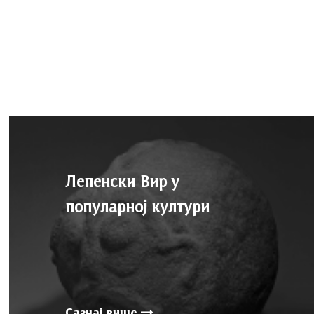
Лепенски Вир у
популарној култури
Сазнај више