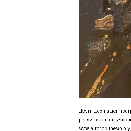
Други део нашег прогр
реализовано стручно 
музеја говорићемо о у