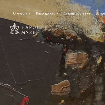
О музеју
Како до нас
Стална поставка
Збир