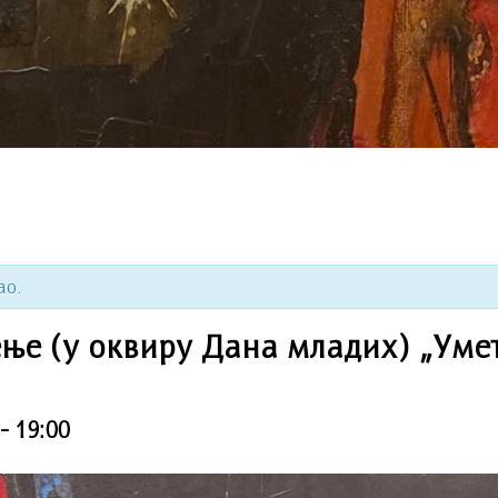
ао.
ње (у оквиру Дана младих) „Умет
-
19:00