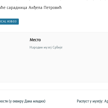
аће сарадница Анђела Петровић
 ICAL ИЗВОЗ
Место
Народни музеј Србије
ности (у оквиру Дана младих)
Распуст у музеју: Ар