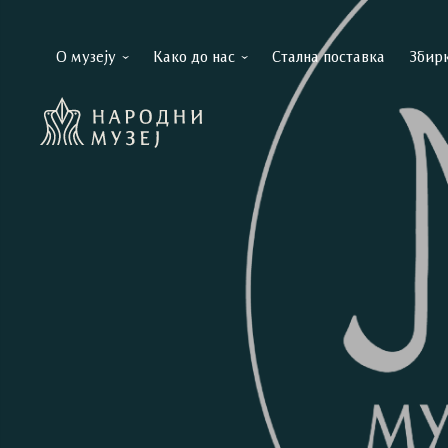
О музеју
Како до нас
Стална поставка
Збир