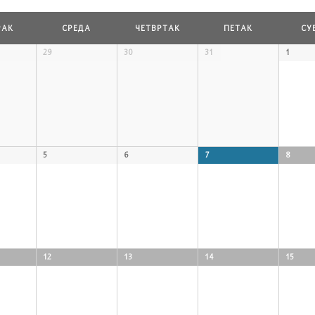
РАК
СРЕДА
ЧЕТВРТАК
ПЕТАК
СУ
29
30
31
1
5
6
7
8
12
13
14
15