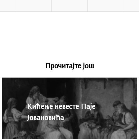
Прочитајте још
Кићење невесте Паје
Јовановића