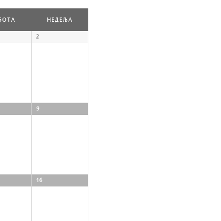
БОТА
НЕДЕЉА
2
9
16