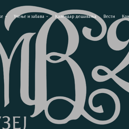
ке
Учење и забава
Календар дешавања
Вести
Кон