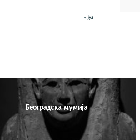
«
јул
Београдска мумија