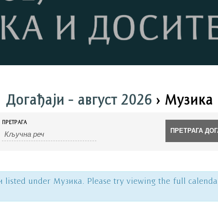
Догађаји - август 2026
› Музика
ПРЕТРАГА
 listed under Музика. Please try viewing the full calenda