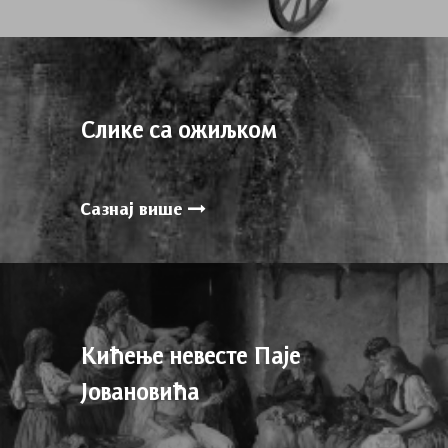
Слике са ожиљком
Сазнај више
Кићење невесте Паје
Јовановића