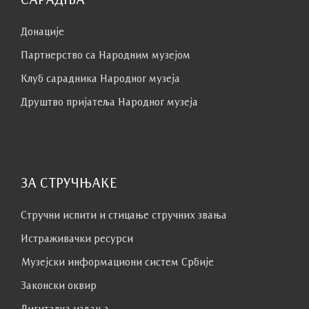
Донације
Партнерство са Народним музејoм
Клуб сaрaдникa Народног музеја
Друштво пријатеља Народног музеја
ЗА СТРУЧЊАКЕ
Стручни испити и стицање стручних звања
Истраживачки ресурси
Музејски информациони систем Србије
Законски оквир
Дигитална издања