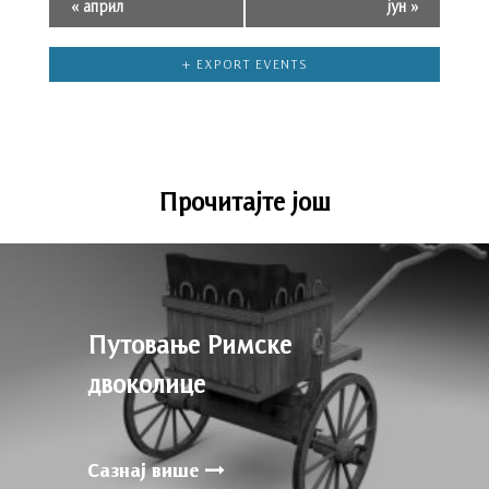
«
април
јун
»
+ EXPORT EVENTS
Прочитајте још
Путовање Римске
двоколице
Сазнај више