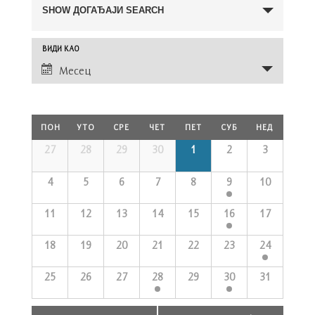
Search
SHOW ДОГАЂАЈИ SEARCH
and
Views
Догађај
ВИДИ КАО
Navigation
Views
Месец
Navigation
Calendar
ПОН
УТО
СРЕ
ЧЕТ
ПЕТ
СУБ
НЕД
of
Догађаји
Calendar
27
28
29
30
1
2
3
of
Догађаји
4
5
6
7
8
9
10
11
12
13
14
15
16
17
18
19
20
21
22
23
24
25
26
27
28
29
30
31