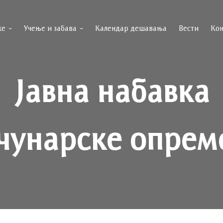
ке
Учење и забава
Календар дешавања
Вести
Кон
Јавна набавка
чунарске опреме