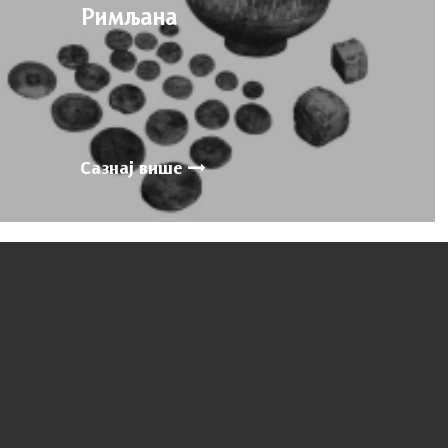
Римљана
Сазнај више