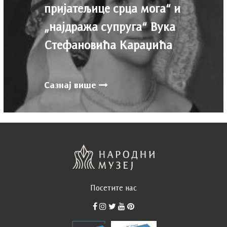
пријатељице срца мога“ и
„најдража супруга“ Вука
Стефановића Караџића
Сазнај више
Посетите нас