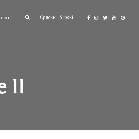
Српски
Srpski
такт
 II