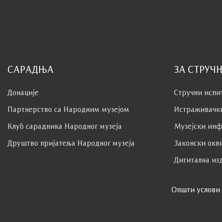
САРАДЊА
ЗА СТРУЧ
Донације
Стручни испи
Партнерство са Народним музејoм
Истраживачк
Клуб сaрaдникa Народног музеја
Музејски инф
Друштво пријатеља Народног музеја
Законски окв
Дигитална из
Општи услови