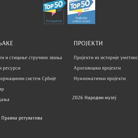
ЊАКЕ
ПРОЈЕКТИ
ти и стицање стручних звања
Пројекти из историје уметно
и ресурси
Археолошки пројекти
ормациони систем Србије
Нумизматички пројекти
ир
2026 Народни музеј
дања
Правна регулатива