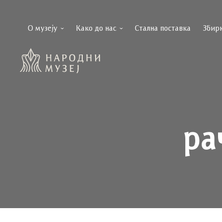
О музеју
Како до нас
Стална поставка
Збир
ра