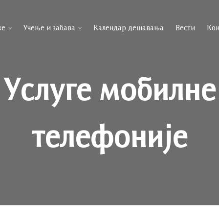
ке
Учење и забава
Календар дешавања
Вести
Кон
Услуге мобилне
телефоније