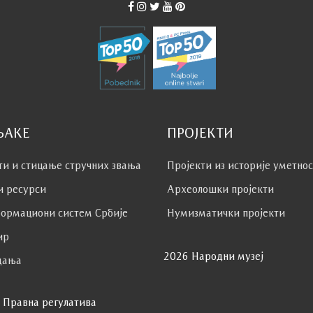
ЊАКЕ
ПРОЈЕКТИ
ти и стицање стручних звања
Пројекти из историје уметно
и ресурси
Археолошки пројекти
ормациони систем Србије
Нумизматички пројекти
ир
2026 Народни музеј
дања
Правна регулатива