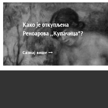
Како је откупљена
Реноарова ,,Купачица“?
Сазнај више