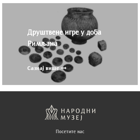
Друштвене игре у доба
Римљана
Сазнај више
Посетите нас