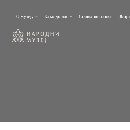
О музеју
Како до нас
Стална поставка
Збир