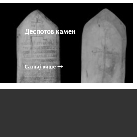
Деспотов камен
Сазнај више