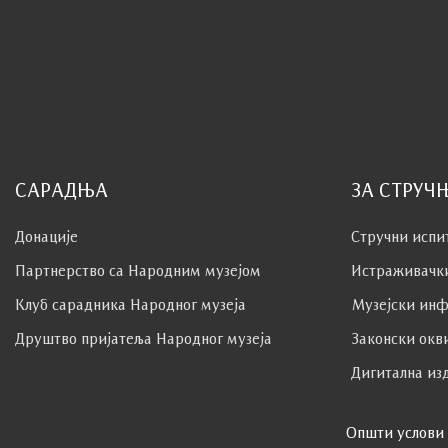
САРАДЊА
ЗА СТРУЧ
Донације
Стручни испи
Партнерство са Народним музејoм
Истраживачк
Клуб сaрaдникa Народног музеја
Музејски инф
Друштво пријатеља Народног музеја
Законски окв
Дигитална из
Општи услови