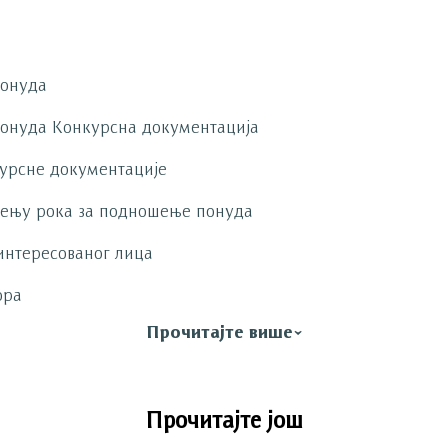
понуда
понуда
Конкурсна документација
урсне документације
ењу рока за подношење понуда
интересованог лица
ора
Прочитајте више
Прочитајте још