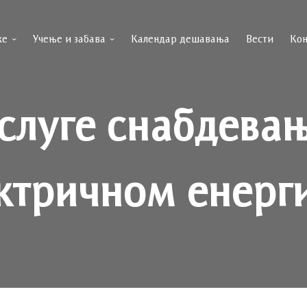
ке
Учење и забава
Календар дешавања
Вести
Кон
слуге снабдева
ктричном енерг