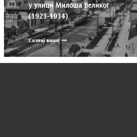
у улици Милоша Великог
(1923-1934)
Сазнај више