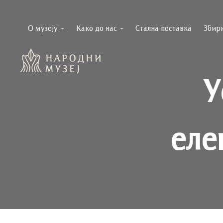
О музеју
Како до нас
Стална поставка
Збир
У
еле