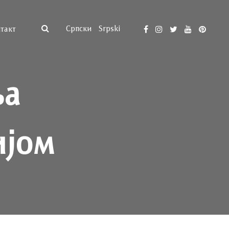
Српски
Srpski
такт
ња
ијом