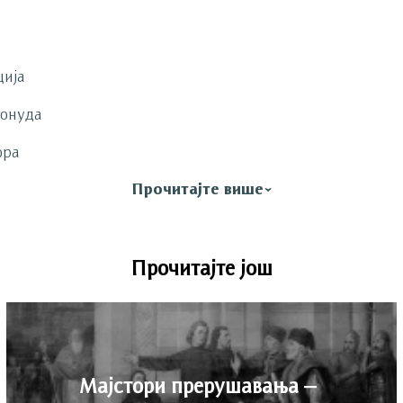
ција
понуда
ора
Прочитајте више
Прочитајте још
Мајстори прерушавања –