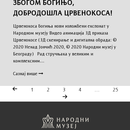
ЗБОГОМ БОГИЊО,
ДОБРОДОШЛА ЦРВЕНОКОСА!
Црвенокоса богиња нови изложбени експонат у
Народном музеју Видео анимација 3Д приказа
Црвенокосе (3Д скенирање и дигитална обрада: ©
2020 Ненад Јончић 2020, © 2020 Народни музеј у
Београду) Рад стручњака у великим и
комплексним…
Сазнај више
1
2
3
4
…
25