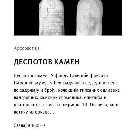
Археологија
ДЕСПОТОВ КАМЕН
Деспотов камен У фонду Галерије фресака
Народног музеја у Београду чува се, јединствена
по садржају и броју, колекција гипсаних одливака
надгробних камених споменика, епитафа и
ктиторских натписа из периода 13-16. века, који
потичу из цркава…
Сазнај више