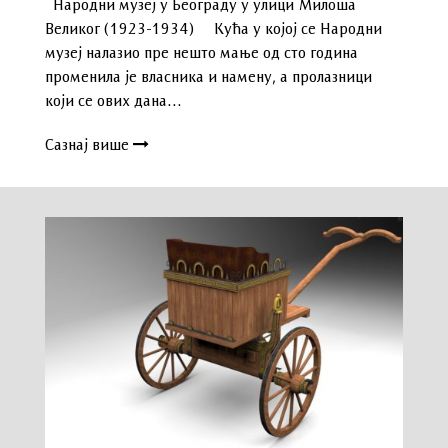
Народни музеј у Београду у улици Милоша
Великог (1923-1934) Кућа у којој се Народни
музеј налазио пре нешто мање од сто година
променила је власника и намену, а пролазници
који се ових дана…
Сазнај више