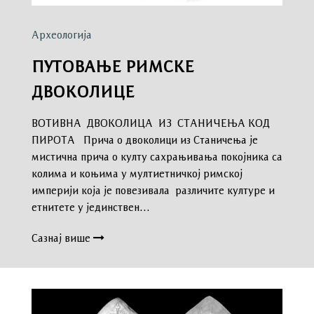
Археологија
ПУТОВАЊЕ РИМСКЕ
ДВОКОЛИЦЕ
ВОТИВНA ДВОКОЛИЦA ИЗ СТАНИЧЕЊА КОД
ПИРОТА Прича о двоколици из Станичења је
мистична прича о култу сахрањивања покојника са
колима и коњима у мултиетничкој римској
империји која је повезивала различите културе и
етнитете у јединствен…
Сазнај више