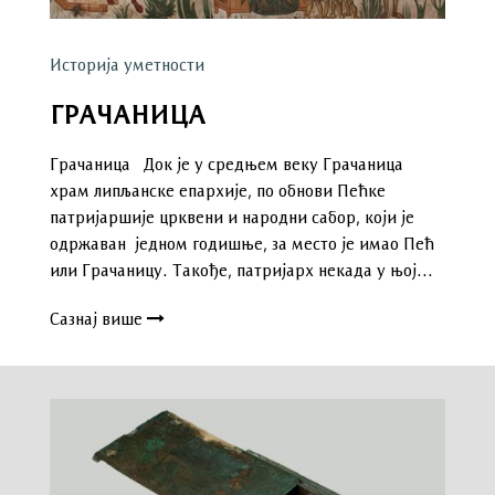
Историја уметности
ГРАЧАНИЦА
Грачаница Док је у средњем веку Грачаница
храм липљанске епархије, по обнови Пећке
патријаршије црквени и народни сабор, који је
одржаван једном годишње, за место је имао Пећ
или Грачаницу. Такође, патријарх некада у њој…
Сазнај више