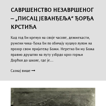
САВРШЕНСТВО НЕЗАВРШЕНОГ
– „ПИСАЦ ЈЕВАНЂЕЉА“ ЂОРЂА
КРСТИЋА
Кад год би кренуо на своје часове, дежмекасти,
румени чика-Ђока би по обичају куцнуо лулом на
прозор свом пријатељу Божи. Неретко би му Божа
правио друштво на путу узбрдо кроз горњи
Дорћол до школе, где је…
Сазнај више