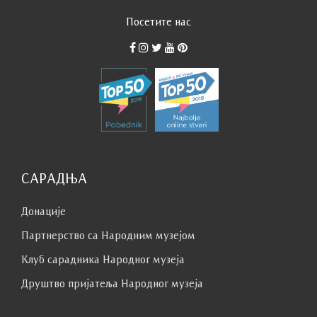
Посетите нас
САРАДЊА
Донације
Партнерство са Народним музејoм
Клуб сaрaдникa Народног музеја
Друштво пријатеља Народног музеја