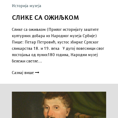
Историја музеја
СЛИКЕ СА ОЖИЉКОМ
Слике са ожиљком (Прилог историјату заштите
културних добара из Народног музеја Србије)
Пише: Петар Петровић, кустос збирке Српског
сликарства 18. и 19. века У дугој повесници свог
постојања од пуних180 година, Народни музеј
бележи светле…
Сазнај више