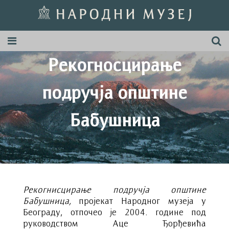
Рекогносцирање
подручја општине
Бабушница
Рекогнисцирање подручја општине
Бабушница,
пројекат Народног музеја у
Београду, отпочео je 2004. године под
руководством Аце Ђорђевића