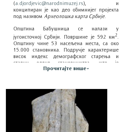
(
a.djordjevic@narodnimuzej.rs
), и
конципиран је као део обимнијег пројекта
под називом
Археолошка карта Србије
.
Општина Бабушница се налази у
2
југоисточној Србији. Површине је 592 км
.
Општину чине 53 насељена места, са око
15.000 становника. Подручје карактерише
висок индекс демографског старења и
стални одлив становништва, што је
Прочитајте више
наметнуло обавезу хитног рекогносцирања
ове територије. Оскудни подаци геолошке,
антропогеографске и етнолошке литературе
дали су 124 индикативна топонима, која
сасвим извесно представљају археолошке
локалитете на овом подручју. Систематско
рекогнисцирање подразумевало је
евидентирање, документовање и
систематизацију свих археолошких
локалитета који су, што се показало већ