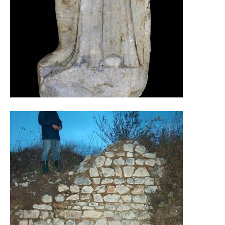
приликом прве кампање, озбиљно угрожени
неовлашћеним радом дивљих копача, тзв.
златара. Рекогнисцирана су сва 53 насеља и
документовано је преко 150 археолошких
локалитета и култних места, од неолита до
касног средњег века. Сви локалитети су
документовани фото и видео записима,
интервјуисан је велики број мештана, а за
одређени број локалитета израђене су
скице.
Поред обиља покретног и непокретног
материјала, као посебан куриозитет
издвајамо изузетан налаз са локалитета
Црквиште на сеоском гробљу у селу
Братишевцу, на којем је пронађен доњи део
монументалне античке скулптуре.
Занимљиво је поменути и да се у атару села
Модра Стена наишло на касноантички
објекат са гробницом.