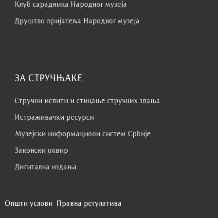
Клуб сaрaдникa Народног музеја
Друштво пријатеља Народног музеја
ЗА СТРУЧЊАКЕ
Стручни испити и стицање стручних звања
Истраживачки ресурси
Музејски информациони систем Србије
Законски оквир
Дигитална издања
Општи услови
Правна регулатива