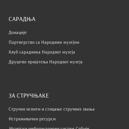
САРАДЊА
Донације
Партнерство са Народним музејoм
Клуб сaрaдникa Народног музеја
Друштво пријатеља Народног музеја
ЗА СТРУЧЊАКЕ
Стручни испити и стицање стручних звања
Истраживачки ресурси
Музејски информациони систем Србије