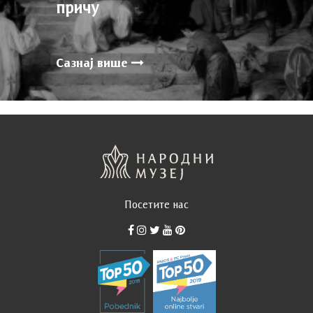
причу
Сазнај више
Посетите нас