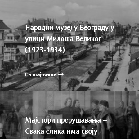
Народни музеј у Београду у
улици Милоша Великог
(1923-1934)
Сазнај више
Мајстори прерушавања –
Свака слика има своју