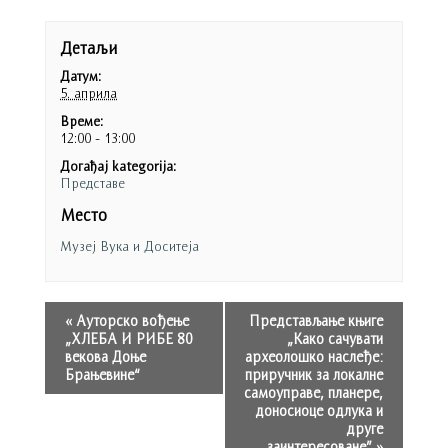
Детаљи
Датум:
5. априла
Време:
12:00 - 13:00
Догађај kategorija:
Представе
Место
Музеј Вука и Доситеја
«
Ауторско вођење
Представљање књиге
„ХЛЕБА И РИБЕ 80
„Како сачувати
векова Доње
археолошко наслеђе:
Брањевине“
приручник за локалне
самоуправе, планере,
доносиоце одлука и
друге
заинтересоване”
»