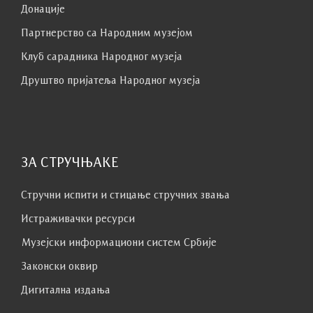
Донације
Партнерство са Народним музејoм
Клуб сaрaдникa Народног музеја
Друштво пријатеља Народног музеја
ЗА СТРУЧЊАКЕ
Стручни испити и стицање стручних звања
Истраживачки ресурси
Музејски информациони систем Србије
Законски оквир
Дигитална издања