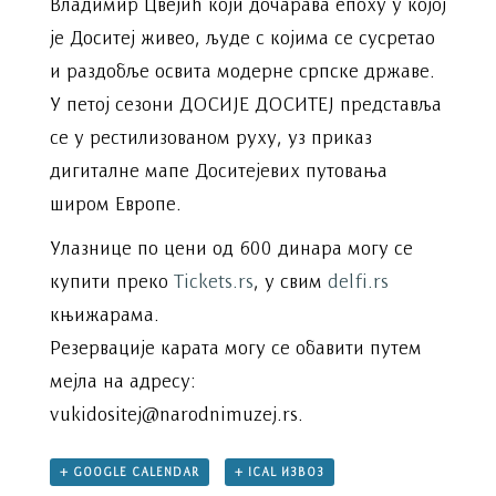
Владимир Цвејић који дочарава епоху у којој
је Доситеј живео, људе с којима се сусретао
и раздобље освита модерне српске државе.
У петој сезони ДОСИЈЕ ДОСИТЕЈ представља
се у рестилизованом руху, уз приказ
дигиталне мапе Доситејевих путовања
широм Европе.
Улазнице по цени од 600 динара могу се
купити преко
Tickets.rs
, у свим
delfi.rs
књижарама.
Резервације карата могу се обавити путем
мејла на адресу:
vukidositej@narodnimuzej.rs.
+ GOOGLE CALENDAR
+ ICAL ИЗВОЗ