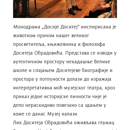
Монодрама „Досије Доситеј“ инспирисана је
животном причом нашег великог
просветитеља, књижевника и филозофа
Доситеја Обрадовића. Представа се изводи у
аутентичном простору некадашње Велике
школе и спајањем Доситејеве биографије и
простора у потпуности долази до изражаја
интерпретативна моћ музејског театра, кроз
приказ једне историјске личности чије је
дело нераскидиво повезано са здањем у
коме се данас Музеј налази.
Лик Доситеја Обрадовића оживљава глумац