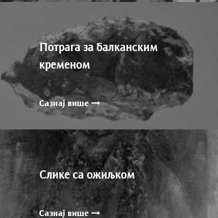
Потрага за балканским
кременом
Сазнај више
Слике са ожиљком
Сазнај више