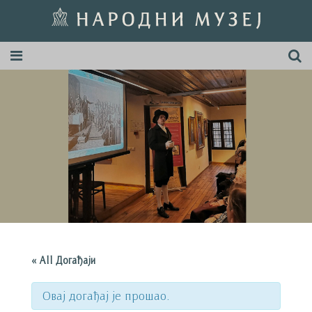
« All Догађаји
Овај догађај је прошао.