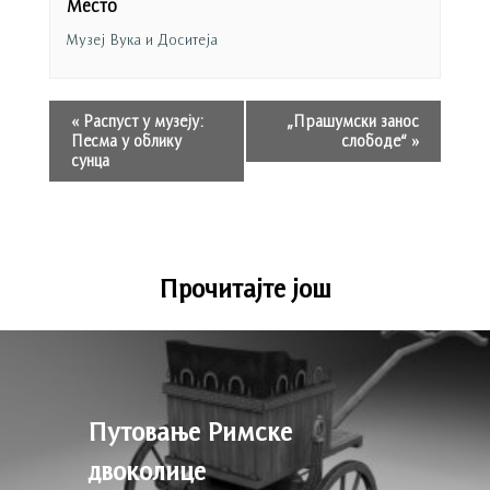
Место
Музеј Вука и Доситеја
«
Распуст у музеју:
„Прашумски занос
Песма у облику
слободе“
»
сунца
Прочитајте још
Путовање Римске
двоколице