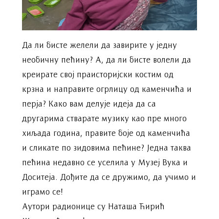
Да ли бисте желели да завирите у једну
необичну пећину? А, да ли бисте волели да
креирате свој праисторијски костим од
крзна и направите огрлицу од каменчића и
перја? Како вам делује идеја да са
другарима стварате музику као пре много
хиљада година, правите боје од каменчића
и сликате по зидовима пећине? Једна таква
пећина недавно се уселила у Музеј Вука и
Доситеја. Дођите да се дружимо, да учимо и
играмо се!
Аутори радионице су Наташа Ћирић