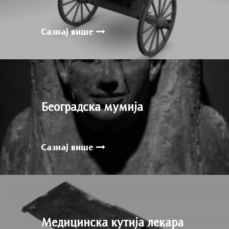
Сазнај више
Београдска мумија
Сазнај више
Медицинска кутија лекара