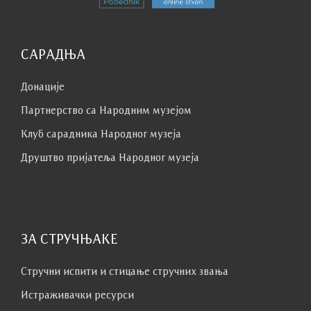
САРАДЊА
Донације
Партнерство са Народним музејoм
Клуб сaрaдникa Народног музеја
Друштво пријатеља Народног музеја
ЗА СТРУЧЊАКЕ
Стручни испити и стицање стручних звања
Истраживачки ресурси