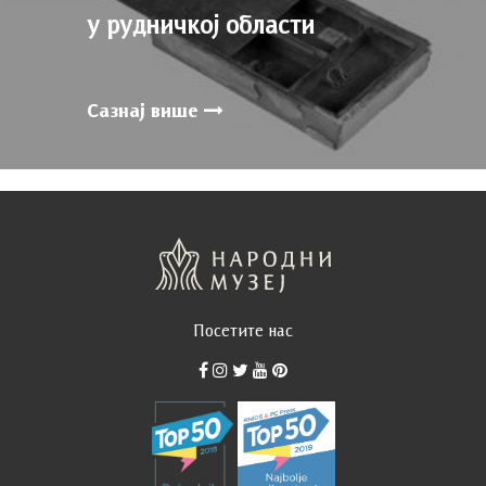
у рудничкој области
Сазнај више
Посетите нас