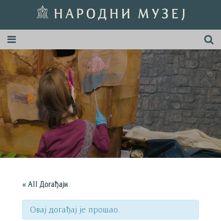
« All Догађаји
Овај догађај је прошао.