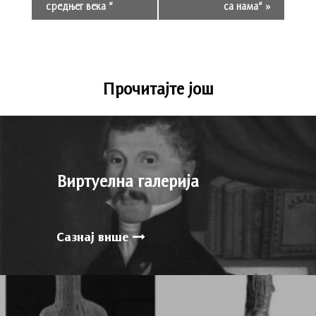
средњег века “
са нама“
»
Прочитајте још
Виртуелна галерија
Сазнај више