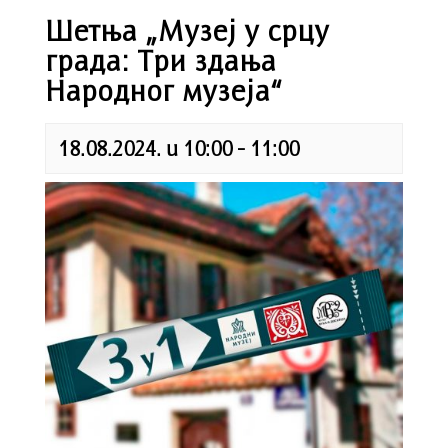
Шетња „Музеј у срцу
града: Три здања
Народног музеја“
18.08.2024. u 10:00
-
11:00