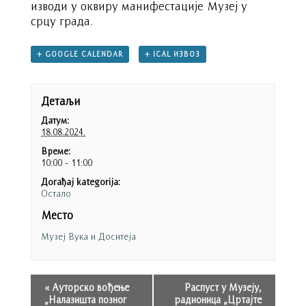
изводи у оквиру манифестације Музеј у
срцу града.
+ GOOGLE CALENDAR
+ ICAL ИЗВОЗ
Детаљи
Датум:
18.08.2024.
Време:
10:00 - 11:00
Догађај kategorija:
Остало
Место
Музеј Вука и Доситеја
«
Ауторско вођење
Распуст у Музеју,
„Налазишта позног
радионица „Цртајте