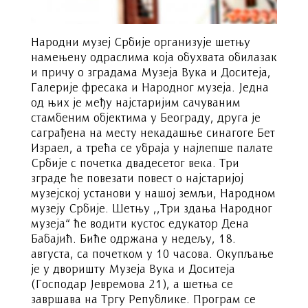
Народни музеј Србије организује шетњу
намењену одраслима која обухвата обилазак
и причу о зградама Музеја Вука и Доситеја,
Галерије фресака и Народног музеја. Једна
од њих је међу најстаријим сачуваним
стамбеним објектима у Београду, друга је
саграђена на месту некадашње синагоге Бет
Израел, а трећа се убраја у најлепше палате
Србије с почетка двадесетог века. Три
зграде ће повезати повест о најстаријој
музејској установи у нашој земљи, Народном
музеју Србије. Шетњу ,,Три здања Народног
музеја“ ће водити кустос едукатор Дена
Бабајић. Биће одржана у недељу, 18.
августа, са почетком у 10 часова. Окупљање
је у дворишту Музеја Вука и Доситеја
(Господар Јевремова 21), а шетња се
завршава на Тргу Републике. Програм се