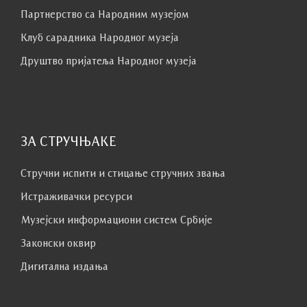
Партнерство са Народним музејoм
Клуб сaрaдникa Народног музеја
Друштво пријатеља Народног музеја
ЗА СТРУЧЊАКЕ
Стручни испити и стицање стручних звања
Истраживачки ресурси
Музејски информациони систем Србије
Законски оквир
Дигитална издања