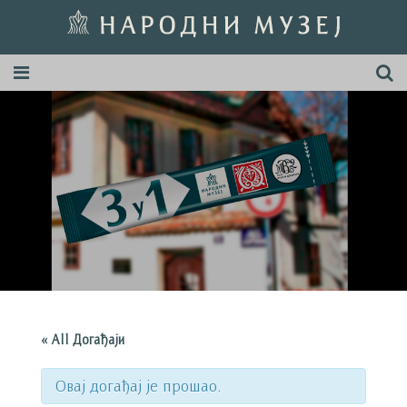
« All Догађаји
Овај догађај је прошао.