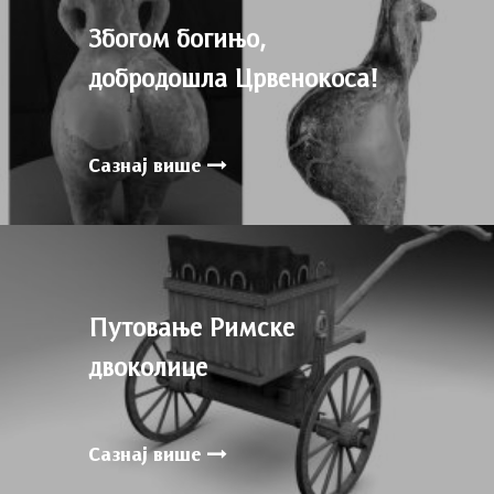
Збогом богињо,
добродошла Црвенокоса!
Сазнај више
Путовање Римске
двоколице
Сазнај више