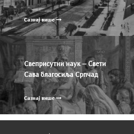
Сазнај више
Свеприсутни наук – Свети
Сава благосиља Српчад
Сазнај више