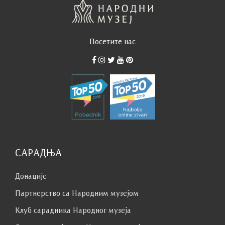
Посетите нас
САРАДЊА
Донације
Партнерство са Народним музејoм
Клуб сaрaдникa Народног музеја