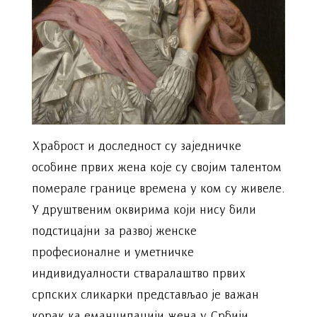
Храброст и доследност су заједничке
особине првих жена које су својим талентом
померале границе времена у ком су живеле.
У друштвеним оквирима који нису били
подстицајни за развој женске
професионалне и уметничке
индивидуалности стваралаштво првих
српских сликарки представљао је важан
корак ка еманципацији жена у Србији