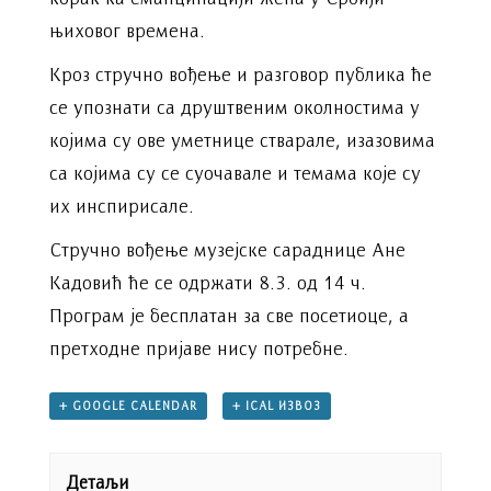
њиховог времена.
Кроз стручно вођење и разговор публика ће
се упознати са друштвеним околностима у
којима су ове уметнице стварале, изазовима
са којима су се суочавале и темама које су
их инспирисале.
Стручно вођење музејске сараднице Ане
Кадовић ће се одржати 8.3. од 14 ч.
Програм је бесплатан за све посетиоце, а
претходне пријаве нису потребне.
+ GOOGLE CALENDAR
+ ICAL ИЗВОЗ
Детаљи