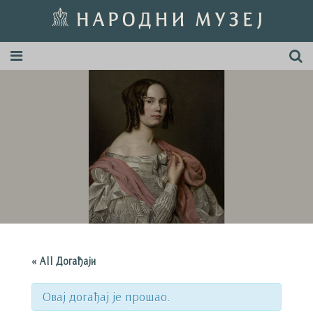
« All Догађаји
Овај догађај је прошао.