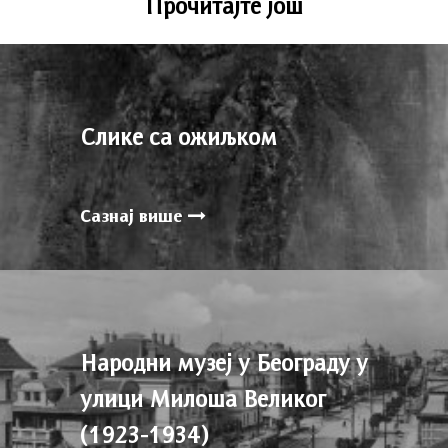
Прочитајте још
Слике са ожиљком
Сазнај више
Народни музеј у Београду у
улици Милоша Великог
(1923-1934)