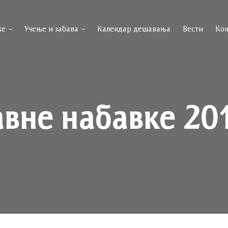
ке
Учење и забава
Календар дешавања
Вести
Кон
авне набавке 20