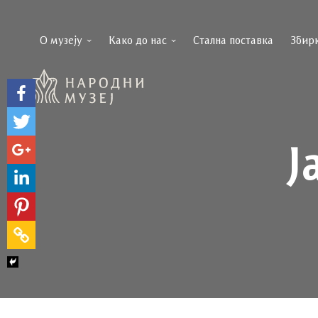
О музеју
Како до нас
Стална поставка
Збир
Ј