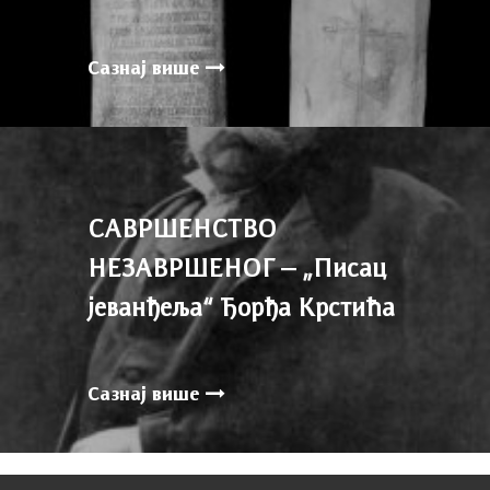
Сазнај више
САВРШЕНСТВО
НЕЗАВРШЕНОГ – „Писац
јеванђеља“ Ђорђа Крстића
Сазнај више