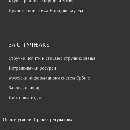
Клуб сaрaдникa Народног музеја
Друштво пријатеља Народног музеја
ЗА СТРУЧЊАКЕ
Стручни испити и стицање стручних звања
Истраживачки ресурси
Музејски информациони систем Србије
Законски оквир
Дигитална издања
Општи услови
Правна регулатива