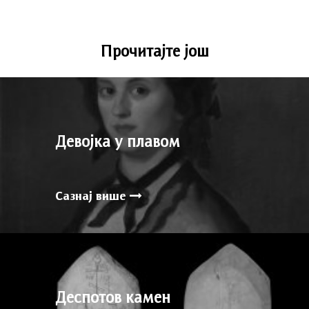
Прочитајте још
Девојка у плавом
Сазнај више
Деспотов камен