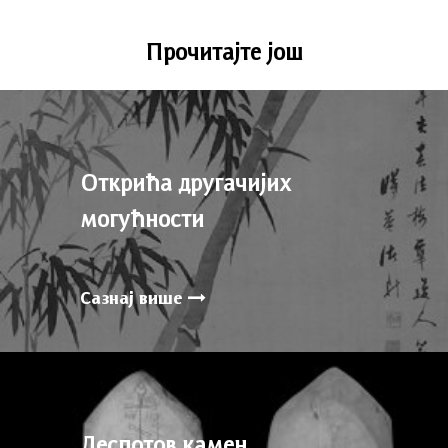
Прочитајте још
Открића другачијих
могућности
Сазнај више
Деспотов камен