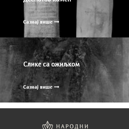
Сазнај више
Слике са ожиљком
Сазнај више