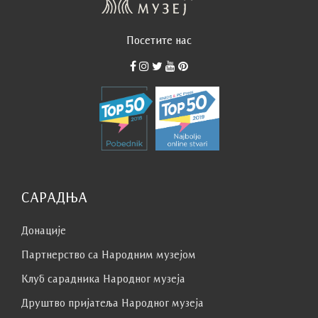
Посетите нас
САРАДЊА
Донације
Партнерство са Народним музејoм
Клуб сaрaдникa Народног музеја
Друштво пријатеља Народног музеја