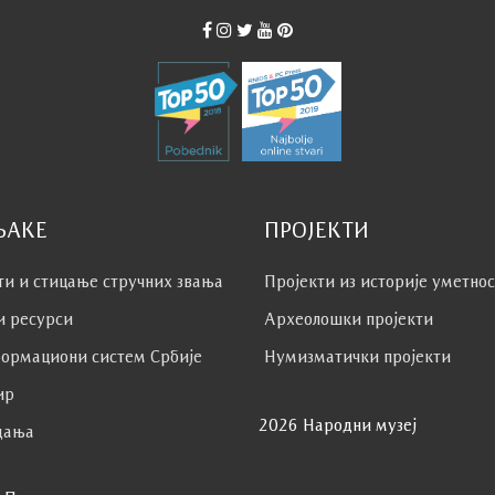
ЊАКЕ
ПРОЈЕКТИ
ти и стицање стручних звања
Пројекти из историје уметно
и ресурси
Археолошки пројекти
ормациони систем Србије
Нумизматички пројекти
ир
2026 Народни музеј
дања