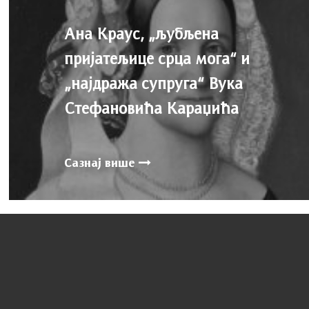
Ана Краус, „љубљена
пријатељице срца мога“ и
„најдража супруга“ Вука
Стефановића Караџића
Сазнај више