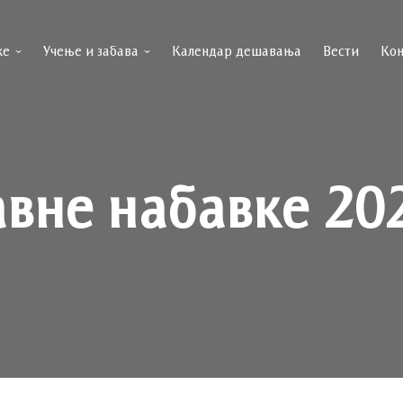
ке
Учење и забава
Календар дешавања
Вести
Кон
авне набавке 20