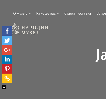
О музеју
Како до нас
Стална поставка
Збир
Ј