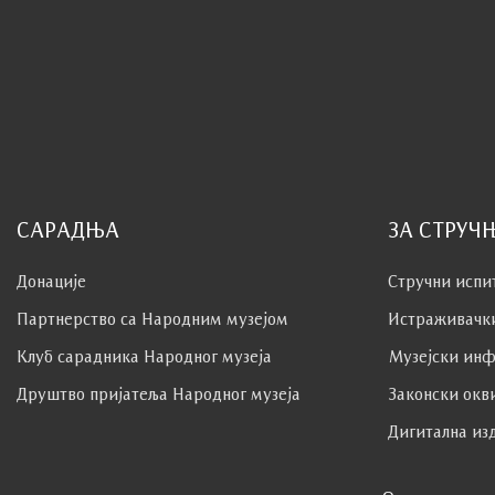
САРАДЊА
ЗА СТРУЧ
Донације
Стручни испи
Партнерство са Народним музејoм
Истраживачк
Клуб сaрaдникa Народног музеја
Музејски инф
Друштво пријатеља Народног музеја
Законски окв
Дигитална из