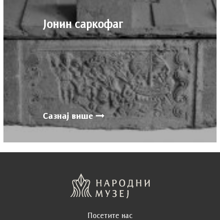
Јонин cаркофаг
Сазнај више
Посетите нас