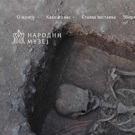
О музеју
Како до нас
Стална поставка
Збир