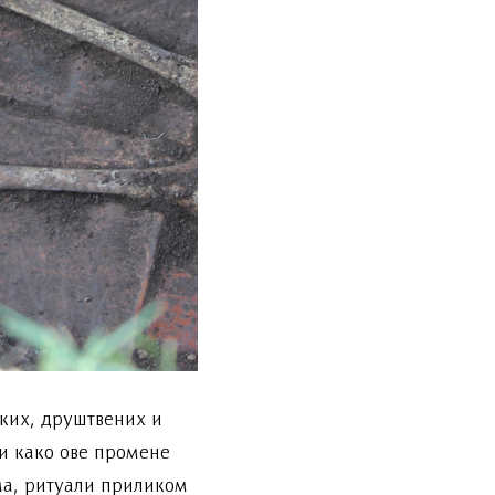
ких, друштвених и
и како ове промене
ма, ритуали приликом