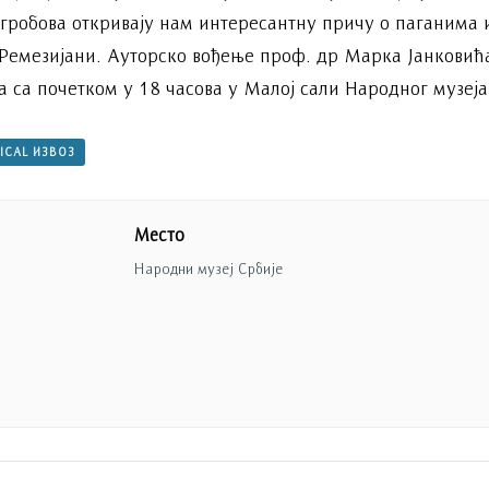
 гробова откривају нам интересантну причу о паганима 
 Ремезијани. Ауторско вођење проф. др Марка Јанковић
а са почетком у 18 часова у Малој сали Народног музеја
 ICAL ИЗВОЗ
Место
Народни музеј Србије