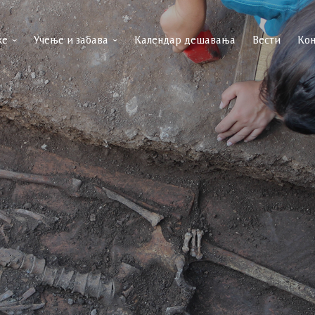
ке
Учење и забава
Календар дешавања
Вести
Кон