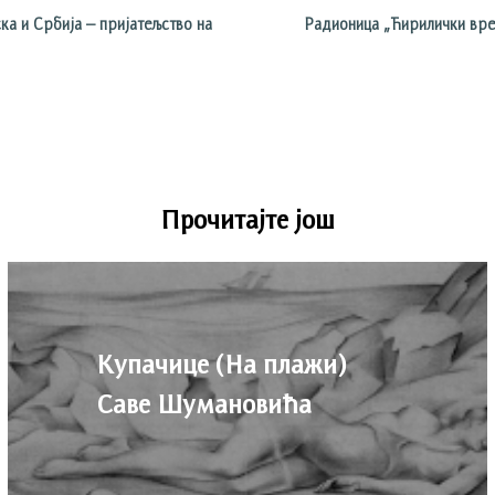
а и Србија – пријатељство на
Радионица „Ћирилички вре
Прочитајте још
Купачице (На плажи)
Саве Шумановића