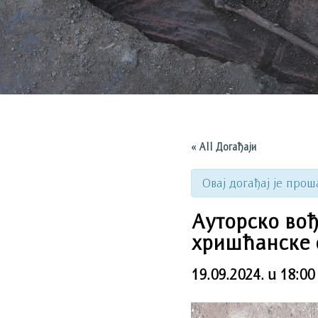
« All Догађаји
Овај догађај је прош
Ауторско вођ
хришћанске 
19.09.2024. u 18:00