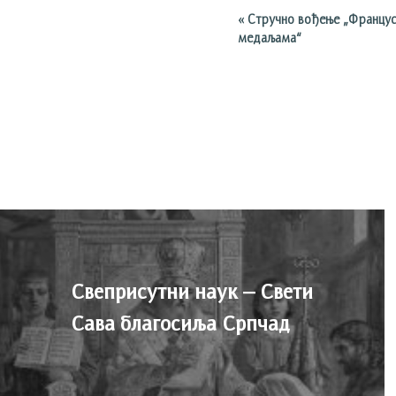
«
Стручно вођење „Француск
медаљама“
Свеприсутни наук – Свети
Сава благосиља Српчад