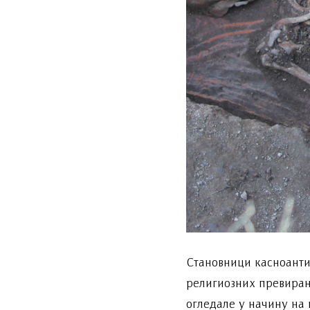
Становници касноанти
религиозних превирањ
огледале у начину на