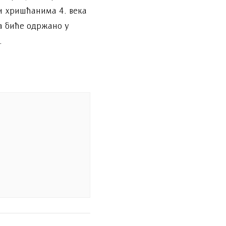
и хришћанима 4. века
а биће одржано у
.