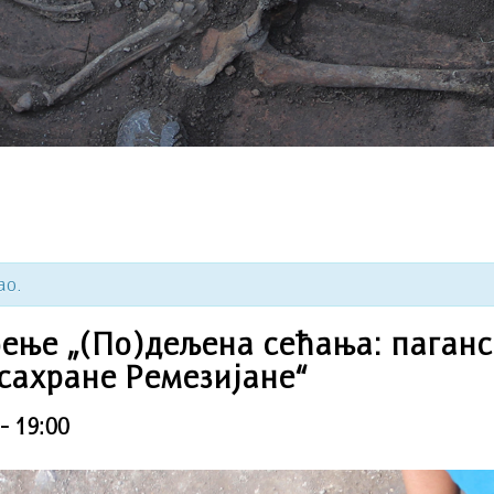
ао.
ење „(По)дељена сећања: паганс
сахране Ремезијане“
-
19:00