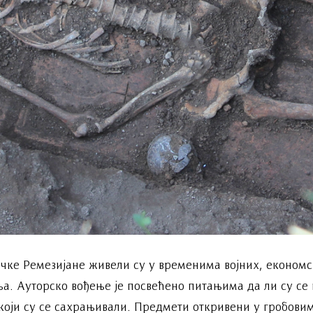
чке Ремезијане живели су у временима војних, економс
а. Ауторско вођење је посвећено питањима да ли су се 
 који су се сахрањивали. Предмети откривени у гробови