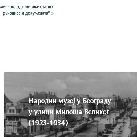
меплов: одгонетање старих
рукописа и докумената”
»
Народни музеј у Београду
у улици Милоша Великог
(1923-1934)