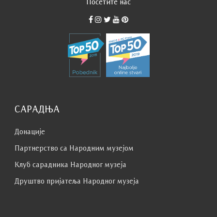
Посетите нас
САРАДЊА
Донације
Партнерство са Народним музејoм
Клуб сaрaдникa Народног музеја
Друштво пријатеља Народног музеја