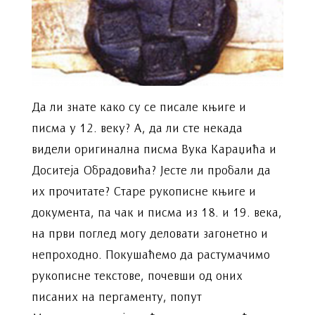
Да ли знате како су се писале књиге и
писма у 12. веку? А, да ли сте некада
видели оригинална писма Вука Караџића и
Доситеја Обрадовића? Јесте ли пробали да
их прочитате? Старе рукописне књиге и
документа, па чак и писма из 18. и 19. века,
на први поглед могу деловати загонетно и
непроходно. Покушаћемо да растумачимо
рукописне текстове, почевши од оних
писаних на пергаменту, попут