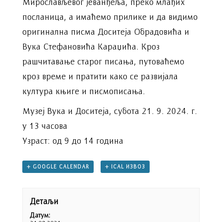
Мирослављевог јеванђеља, преко млађих
посланица, а имаћемо прилике и да видимо
оригинална писма Доситеја Обрадовића и
Вука Стефановића Караџића. Кроз
рашчитавање старог писања, путоваћемо
кроз време и пратити како се развијала
култура књиге и писмописања.
Музеј Вука и Доситеја, субота 21. 9. 2024. г.
у 13 часова
Узраст: од 9 до 14 година
+ GOOGLE CALENDAR
+ ICAL ИЗВОЗ
Детаљи
Датум: