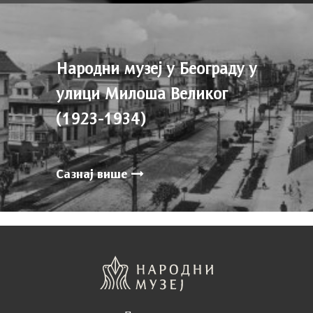
Народни музеј у Београду у
улици Милоша Великог
(1923-1934)
Сазнај више