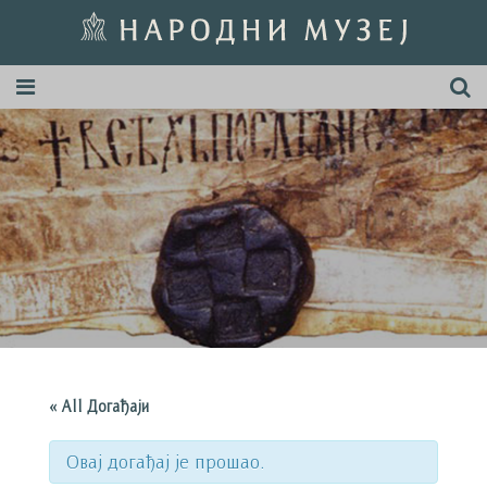
« All Догађаји
Овај догађај је прошао.