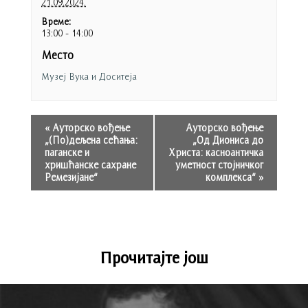
21.09.2024.
Време:
13:00 - 14:00
Место
Музеј Вука и Доситеја
«
Ауторско вођење
Ауторско вођење
„(По)дељена сећања:
„Од Диониса до
паганске и
Христа: касноантичка
хришћанске сахране
уметност стојничког
Ремезијане“
комплекса“
»
Прочитајте још