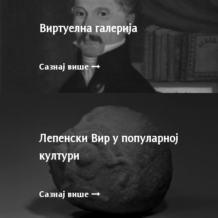
Виртуелна галерија
Сазнај више
Лепенски Вир у популарној
култури
Сазнај више