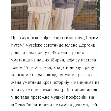
Прво ауторско вођење кроз изложбу „Тежим
путем“ музејске саветнице Јелене Дергенц
доноси нам причу о 39 дела страних
уметница из наших збирки, која су настала
током 19. и 20. века, а која причају причу о
женском стваралаштву, путевима развоја
жена уметница кроз историју и начинима на
који су се оне временом (ре)позиционирале
у до тада претежно мушкој професији. На
вођењу ће бити речи не само о делима, већ