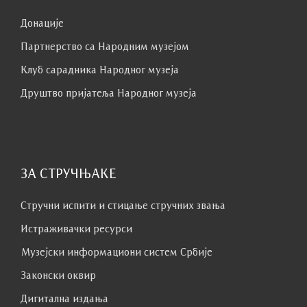
Донације
Партнерство са Народним музејoм
Клуб сaрaдникa Народног музеја
Друштво пријатеља Народног музеја
ЗА СТРУЧЊАКЕ
Стручни испити и стицање стручних звања
Истраживачки ресурси
Музејски информациони систем Србије
Законски оквир
Дигитална издања