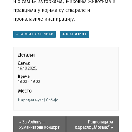
и о самим ауторкама, њиховим животима и
правцима у којима су стварале и
проналазиле инспирацију.
+ GOOGLE CALENDAR
+ ICAL ИЗВОЗ
Детаљи
Датум:
16.10.2025.
Време:
18:00 - 19:00
Место
Народни музеј Србије
«
За Албину –
Радионица за
хуманитарни концерт
одрасле „Мозаик“
»