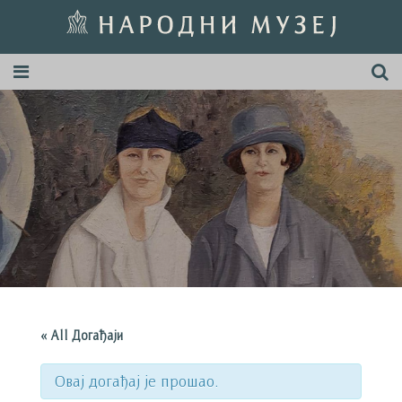
« All Догађаји
Овај догађај је прошао.