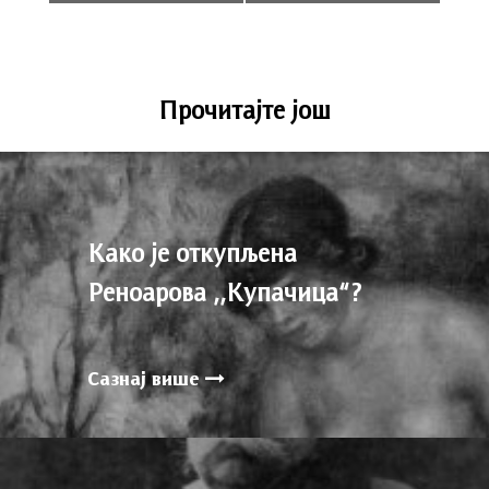
Прочитајте још
Како је откупљена
Реноарова ,,Купачица“?
Сазнај више