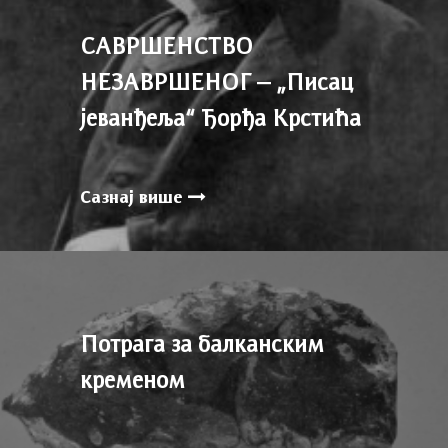
САВРШЕНСТВО
НЕЗАВРШЕНОГ – „Писац
јеванђеља“ Ђорђа Крстића
Сазнај више
Потрага за балканским
кременом