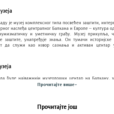
узеја
аду је музеј комплексног типа посвећен заштити, инте
урног наслеђа централног Балкана и Европе – култура о
нумизматичку и уметничку грађу. Музеј прикупља, ч
е заштите, унапређује знања. Он тумачи историјске 
ет да служи као извор сазнања и активан центар 
узеја
да буде најважнији музеолошки центар на Балкану, 
иону. Народни музеј треба да буде национални културни
Прочитајте више
заобилазно и омиљено одредиште за грађане Београда
 јавности. Народни музеј треба да подстиче радозналос
Прочитајте још