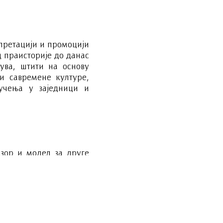
рпретацији и промоцији
д праисторије до данас
ува, штити на основу
и савремене културе,
учења у заједници и
узор и модел за друге
 центар регионалног и
 и туристе из земље и
т и да инспирише.