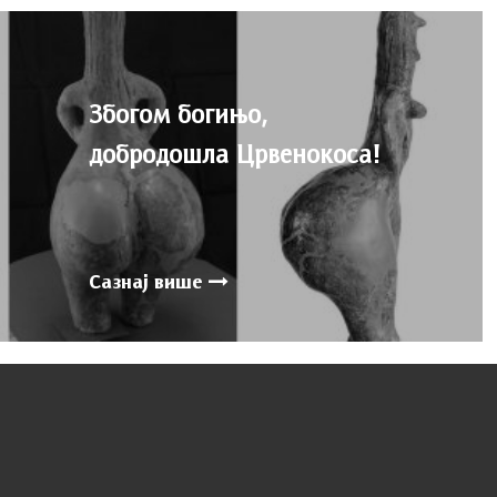
Збогом богињо,
добродошла Црвенокоса!
Сазнај више