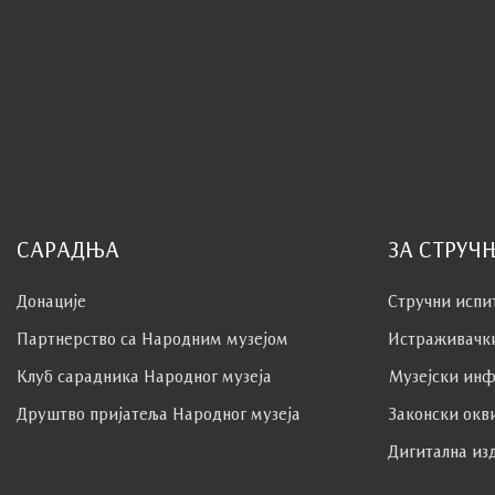
САРАДЊА
ЗА СТРУЧ
Донације
Стручни испи
Партнерство са Народним музејoм
Истраживачк
Клуб сaрaдникa Народног музеја
Музејски инф
Друштво пријатеља Народног музеја
Законски окв
Дигитална из