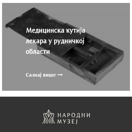
Медицинска кутија
лекара у рудничкој
области
Сазнај више