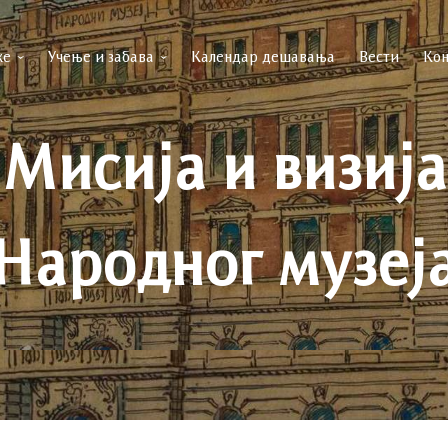
ке
Учење и забава
Календар дешавања
Вести
Кон
Мисија и визија
Народног музеј