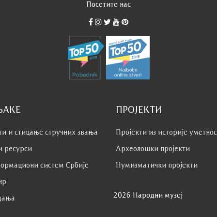
Посетите нас
ЊАКЕ
ПРОЈЕКТИ
ти и стицање стручних звања
Пројекти из историје уметно
и ресурси
Археолошки пројекти
ормациони систем Србије
Нумизматички пројекти
ир
2026 Народни музеј
дања