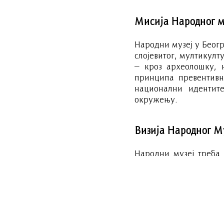
Мисија Народног м
Народни музеј у Беогр
слојевитог, мултикулт
– кроз археолошку, 
принципа превентивн
национални идентит
окружењу.
Визија Народног M
Народни музеј треба 
музеје у земљи и рег
светског значаја, не
света, препознатљив у