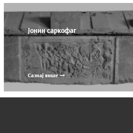
Јонин cаркофаг
Сазнај више