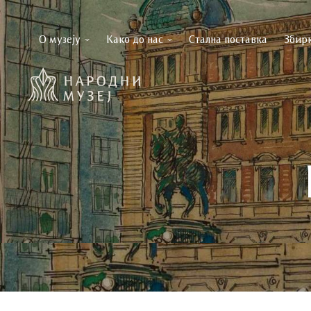
О музеју
Како до нас
Стална поставка
Збир