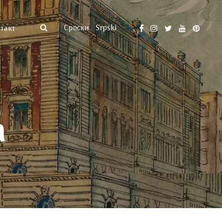
Српски
Srpski
такт
а