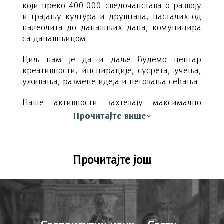
који преко 400.000 сведочанстава о развоју
и трајању култура и друштава, насталих од
палеолита до данашњих дана, комуницира
са данашњицом.
Циљ нам је да и даље будемо центар
креативности, инспирације, сусрета, учења,
уживања, размене идеја и неговања сећања.
Наше активности захтевају максимално
ангажовање чланова нашег тима, свих
Прочитајте више
запослених и сарадника. Важан сегмент
наше политике је отвореност ка заједници и
сарадња са другим институцијама, које
доприносе квалитету наших програма и
Прочитајте још
реализованих активности.
Делећи заједничку мисију и унапређујући
сарадњу у области културе, допринећемо
изградњи напредног цивилног друштва.
Позивамо Вас да постанете партнер наше