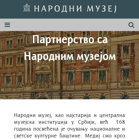
Партнерство са
Народним музејoм
Народни музеј, као најстарија и централна
музејска институција у Србији, већ 168
година посвећена је очувању националне и
светске културне баштине. Медиј смо кроз