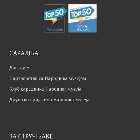
Отворени смо за сарадњу и све Ваше
предлоге. За сва ваша даља питања и
контакт јавите нам се путем и-мејла на
адресу
pr@narodnimuzej.rs
.
САРАДЊА
Донације
Партнерство са Народним музејoм
Клуб сaрaдникa Народног музеја
Друштво пријатеља Народног музеја
ЗА СТРУЧЊАКЕ