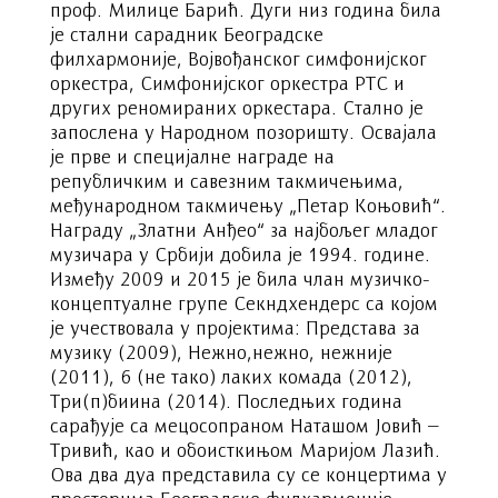
проф. Милице Барић. Дуги низ година била
је стални сарадник Београдске
филхармоније, Војвођанског симфонијског
оркестра, Симфонијског оркестра РТС и
других реномираних оркестара. Стално је
запослена у Народном позоришту. Освајала
је прве и специјалне награде на
републичким и савезним такмичењима,
међународном такмичењу „Петар Коњовић“.
Награду „Златни Анђео“ за најбољег младог
музичара у Србији добила је 1994. године.
Између 2009 и 2015 је била члан музичко-
концептуалне групе Секндхендерс са којом
је учествовала у пројектима: Представа за
музику (2009), Нежно,нежно, нежније
(2011), 6 (не тако) лаких комада (2012),
Три(п)биина (2014). Последњих година
сарађује са мецосопраном Наташом Јовић –
Тривић, као и обоисткињом Маријом Лазић.
Ова два дуа представила су се концертима у