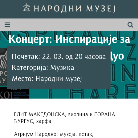
Концерт: Инспирације за
виолину и харфу - Дуо
Почетак: 22. 03. од 20 часова
Категорија: Музика
''Едит''
Место: Народни музеј
ЕДИТ МАКЕДОНСКА, виолина и ГОРАНА
ЋУРГУС, харфа
Aтријум Народног музеја, петак,