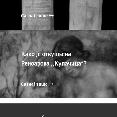
Сазнај више
Како је откупљена
Реноарова ,,Купачица“?
Сазнај више