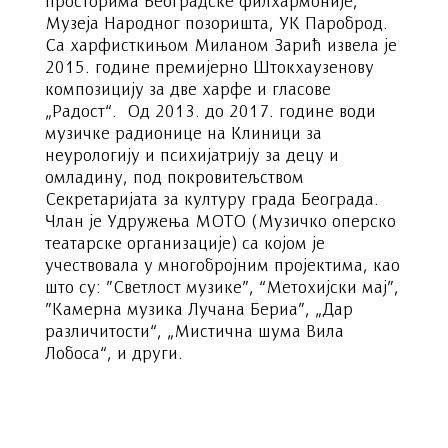
просторима Београдске филхармоније,
Музеја Народног позоришта, УК Пароброд.
Са харфисткињом Миланом Зарић извела је
2015. године премијерно Штокхаузенову
композицију за две харфе и гласове
„Радост“. Од 2013. до 2017. године води
музичке радионице на Клиници за
неурологију и психијатрију за децу и
омладину, под покровитељством
Секретаријата за културу града Београда.
Члан је Удружења МОТО (Музичко оперско
театарске организације) са којом је
учествовала у многобројним пројектима, као
што су: ”Светлост музике”, “Метохијски мај”,
”Камерна музика Лучана Бериа”, „Дар
различитости“, „Мистична шума Вила
Лобоса“, и други.