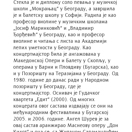
Стекла је и диплому соло певања у музичкој
школи „Мокрањац“ у Београду, а завршила
је и балетску школу у Софији. Радила је као
професор виолине у музичким школама
„Јосиф Маринковић“ и „Владимир
Ђорђевић“ у Београду, као и професор
виолине и читања с листа на Академији
лепих уметности у Београду. Као
концертмајстор била је ангажована у
Македонској Опери и Балету у Скопљу, у
операма у Варни и Пловдиву (Бугарска), као
и у Позоришту на Теразијама у Београду. Од
1980. године до данас ради у Народном
позоришту у Београду, где је
концертмајстор. Оснивач је Гудачког
квартета „Едит“ (2000). Од многих
концерата овог састава издвајају се они на
међународним фестивалима у Бугарској
2005. и 2006. године. Ангел Шурев је за
овај састав аранжирао Маснеову оперу „Дон
Кихот“ и она се, са Живаном Сарамандићем