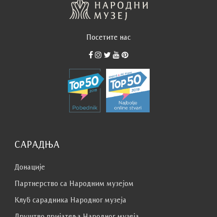
Посетите нас
САРАДЊА
Донације
Партнерство са Народним музејoм
Клуб сaрaдникa Народног музеја
Друштво пријатеља Народног музеја