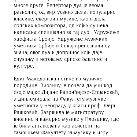
многе друге. Репертоар дуа је веома
разнолик, од виртуозних дела, популарне
класике, евергрин музике, као и дела
српских композитора, од којих су нека
написана специјално за тај дуо. Удружење
харфиста Србије, Удружење музичких
уметника Србије и Сокој препознали су
значај овог дуа и допринос који даје
очувању и неговању српске баштине и
културе.
Едит Македонска потиче из музичке
породице. Виолину је почела да учи код
своје мајке Дијане Рапонђијеве-Стојановић,
а дипломирала на Факултету музичке
уметности у Београду у класи проф. Ферн
Рашковић. Завршила је магистратуру
виолине и камерне музике у Пловдиву, где
је била ангажована као асистент на
тамошњем Факултету за музику и игру.