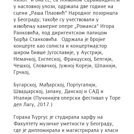
у насловној улози, одржала две године на
сцени „Раша Плаовић“ Народног позоришта
у Београду; такође су учествовали у
извођењу камерне опере „Романса“ Игора
Ранковића, под диригентском палицом
Ђорђа Станковића. Одржала је бројне
концерте као солиста и концертмајстор
широм бивше Југославије, у Аустрији,
Немачкој, Енглеској, Француској, Белгији,
Чешкој, Словачкој, Јужној Кореји, Шпанији,
Грчкој,
Бугарској, Мађарској, Португалији,
Швајцарској, Јапану, Данској и САД и
Италији (Пучинијев оперски фестивал у Торе
дел Лагу, 2017.)
Горана Ћургус је студирала харфу на
Факултету музичке уметности у Београду,
где је дипломирала и магистрирала у класи