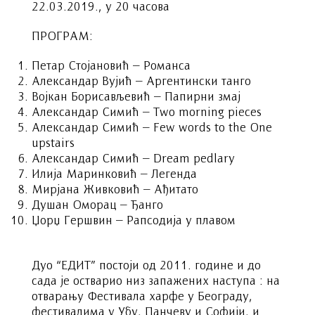
22.03.2019., у 20 часова
ПРОГРАМ:
Петар Стојановић – Романса
Александар Вујић – Аргентински танго
Војкан Борисављевић – Папирни змај
Александар Симић – Two morning pieces
Александар Симић – Few words to the One
upstairs
Александар Симић – Dream pedlary
Илија Маринковић – Легенда
Мирјана Живковић – Ађитато
Душан Оморац – Ђангo
Џорџ Гершвин – Рапсодија у плавом
Дуо “ЕДИТ” постоји од 2011. године и до
сада је остварио низ запажених наступа : на
отварању Фестивала харфе у Београду,
фестивалима у Убу, Панчеву и Софији, и