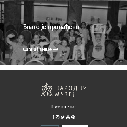
Благо је пронађено
Сазнај више
Посетите нас