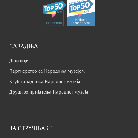
САРАДЊА
Донације
Партнерство са Народним музејoм
Клуб сaрaдникa Народног музеја
Друштво пријатеља Народног музеја
ЗА СТРУЧЊАКЕ