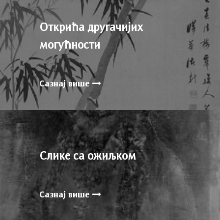
Открића другачијих
могућности
Сазнај више
Слике са ожиљком
Сазнај више