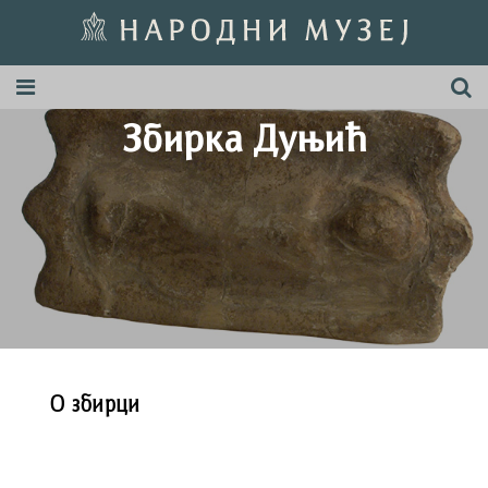
Збирка Дуњић
О збирци