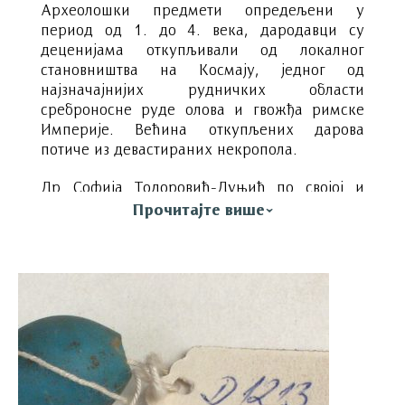
Археолошки предмети опредељени у
период од 1. до 4. века, дародавци су
деценијама откупљивали од локалног
становништва на Космају, једног од
најзначајнијих рудничких области
среброносне руде олова и гвожђа римске
Империје. Већина откупљених дарова
потиче из девастираних некропола.
Др Софија Тодоровић-Дуњић по својој и
жељи покојног супруга др Милојка Дуњића,
Прочитајте више
поклања у августу 1976. године збирку
римских археолошких предмета Народном
музеју у Београду, које су деценијама
откупљивали од локалног космајског
становништва. Хронолошки су опредељени у
период од 1. до 4. века, односно у време
интензивне експоатације космајских
рудника. Сматра се да већина потиче из
гробова девастираних некропола између