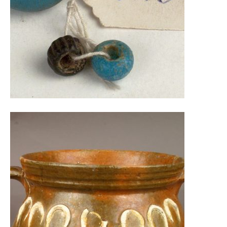
Стојника, Баба, Губеревца и Парцана.
Поклони из Збирке-легата Дуњић,
керамичке, стаклене посуде, светиљке,
тоалетни прибор, медицински и
фармацеутски инструменти, накит, делови
војне опреме, махом су производ локалних
радионица рађени по узору на импортоване
примерке. Од великог су значаја за даља
истраживања космополитске космајске
области, употпуњујући наша сазнања о свим
аспектима живота на простору царског
рудника.
Кустос: др Мирјана Глумац, музејски
саветник
m.glumac@narodnimuzej.rs