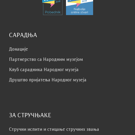
САРАДЊА
Донације
Партнерство са Народним музејoм
Клуб сaрaдникa Народног музеја
Друштво пријатеља Народног музеја
ЗА СТРУЧЊАКЕ
Стручни испити и стицање стручних звања