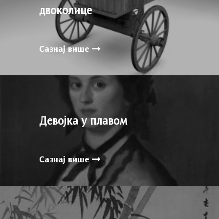
двоколице
Сазнај више
Девојка у плавом
Сазнај више