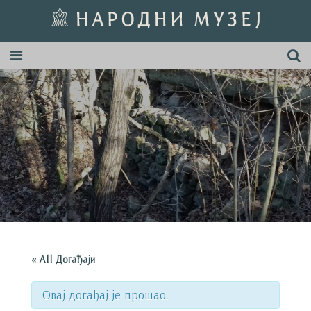
« All Догађаји
Овај догађај је прошао.