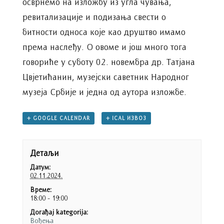
осврнемо на изложбу из угла чувања,
ревитализације и подизања свести о
битности односа које као друштво имамо
према наслеђу. О овоме и још много тога
говориће у суботу 02. новембра др. Татјана
Цвјетићанин, музејски саветник Народног
музеја Србије и једна од аутора изложбе.
+ GOOGLE CALENDAR
+ ICAL ИЗВОЗ
Детаљи
Датум:
02.11.2024.
Време:
18:00 - 19:00
Догађај kategorija:
Вођења