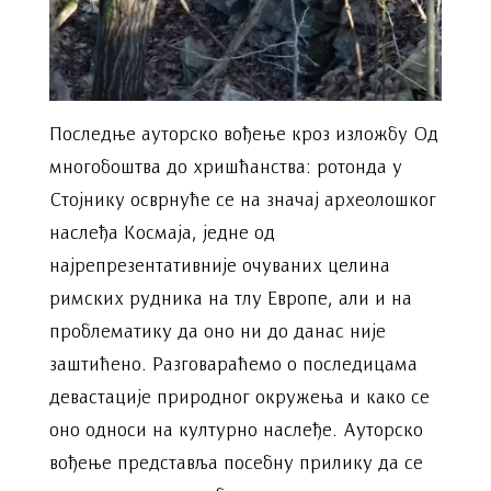
Последње ауторско вођење кроз изложбу Од
многобоштва до хришћанства: ротонда у
Стојнику осврнуће се на значај археолошког
наслеђа Космаја, једне од
најрепрезентативније очуваних целина
римских рудника на тлу Европе, али и на
проблематику да оно ни до данас није
заштићено. Разговараћемо о последицама
девастације природног окружења и како се
оно односи на културно наслеђе. Ауторско
вођење представља посебну прилику да се