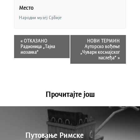
Место
Народни музеј Србије
«
ОТКАЗАНО
НОВИ ТЕРМИН
Радионица „Тајна
Ауторско вођење
мозаика“
„Чувари космајског
наслеђа“
»
Прочитајте још
Путовање Римске