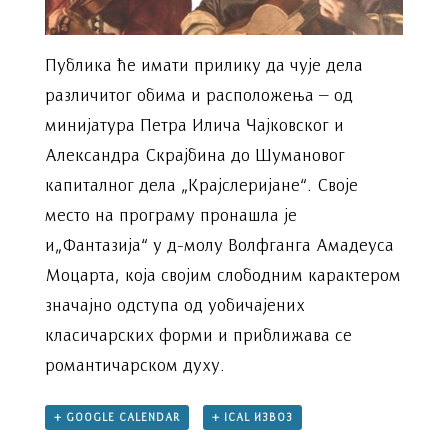
Публика ће имати прилику да чује дела
различитог обима и расположења – од
минијатура Петра Илича Чајковског и
Александра Скрајбина до Шумановог
капиталног дела „Крајслеријане“. Своје
место на програму пронашла је
и„Фантазија“ у д-молу Волфганга Амадеуса
Моцарта, која својим слободним карактером
значајно одступа од уобичајених
класичарских форми и приближава се
романтичарском духу.
+ GOOGLE CALENDAR
+ ICAL ИЗВОЗ