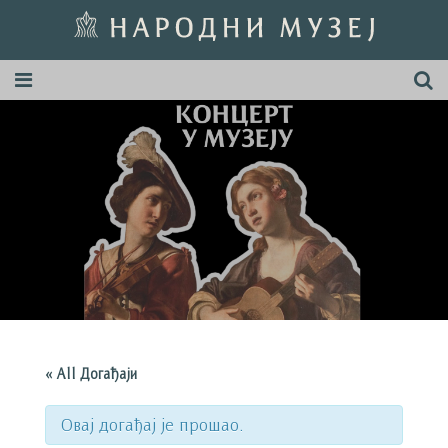
« All Догађаји
Овај догађај је прошао.