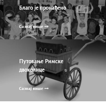
Благо је пронађено
Сазнај више
Путовање Римске
двоколице
Сазнај више