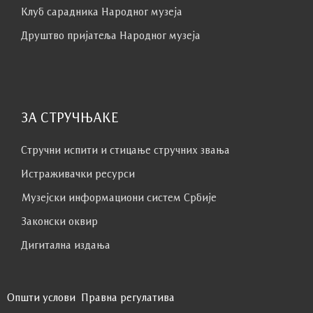
Клуб сaрaдникa Народног музеја
Друштво пријатеља Народног музеја
ЗА СТРУЧЊАКЕ
Стручни испити и стицање стручних звања
Истраживачки ресурси
Музејски информациони систем Србије
Законски оквир
Дигитална издања
Општи услови
Правна регулатива