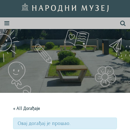
« All Догађаји
Овај догађај је прошао.