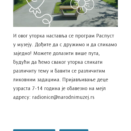
И овог уторка наставља се програм Распуст
у музеју. Дођите да с дружимо и да сликамо
заједно! Можете долазити више пута,
будући да ћемо сваког уторка сликати
различиту тему и бавити се различитим
ликовним задацима. Пријављивање деце
узраста 7-14 година је обавезно на мејл
адресу: radionice@narodnimuzej.rs