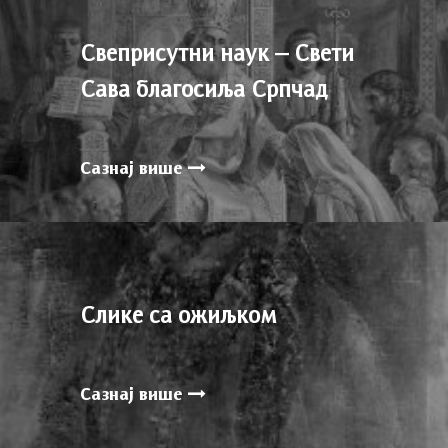
Свеприсутни наук – Свети
Сава благосиља Српчад
Сазнај више
Слике са ожиљком
Сазнај више