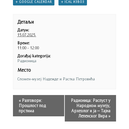
+ GOOGLE CALENDAR
+ ICAL ИЗВОЗ
Детаљи
Датум:
15.07.2025.
Време:
11:00 - 12:00
Догађај kategorija:
Радионица
Место
Спомен-музеј Надежде и Растка Петровића
«
Разговори:
Радионица: Распуст у
Прошлост под
Народном музеју,
прстима
Археолог и ја – Тајна
Лепенског Вира
»