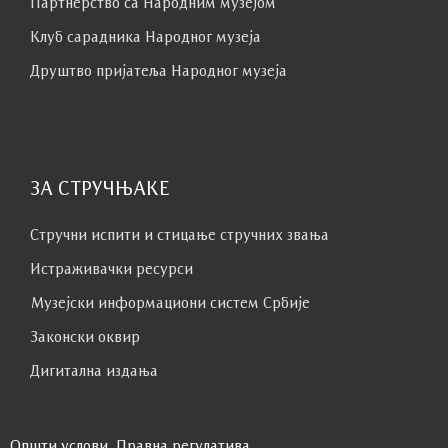
Партнерство са Народним музејoм
Клуб сaрaдникa Народног музеја
Друштво пријатеља Народног музеја
ЗА СТРУЧЊАКЕ
Стручни испити и стицање стручних звања
Истраживачки ресурси
Музејски информациони систем Србије
Законски оквир
Дигитална издања
Општи услови
Правна регулатива