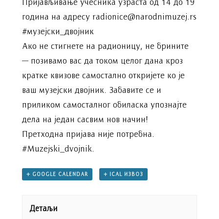
Пријављивање учесника узраста од 14 до 19
година на адресу radionice@narodnimuzej.rs
#музејски_двојник
Ако не стигнете на радионицу, не брините
— позивамо вас да током целог дана кроз
кратке квизове самостално откријете ко је
ваш музејски двојник. Забавите се и
приликом самосталног обиласка упознајте
дела на један сасвим нов начин!
Претходна пријава није потребна.
#Muzejski_dvojnik.
+ GOOGLE CALENDAR
+ ICAL ИЗВОЗ
Детаљи