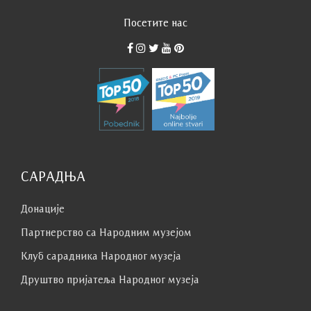
Посетите нас
САРАДЊА
Донације
Партнерство са Народним музејoм
Клуб сaрaдникa Народног музеја
Друштво пријатеља Народног музеја