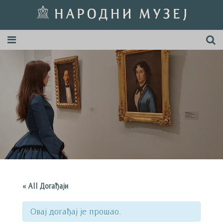
« All Догађаји
Овај догађај је прошао.