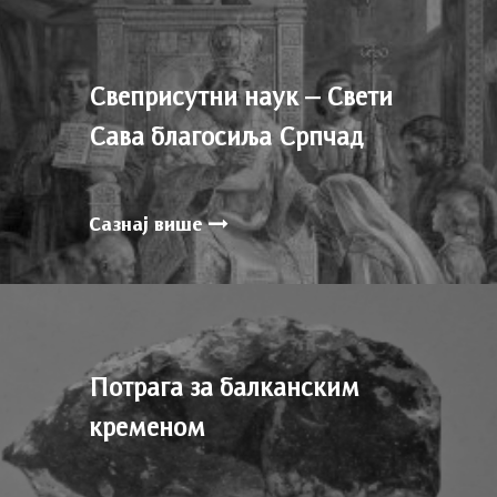
Свеприсутни наук – Свети
Сава благосиља Српчад
Сазнај више
Потрага за балканским
кременом