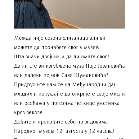
Можда није сезона близанаца али ви
можете да пронађете свог у музеју.
Шта значи двојник и да ли имате свог?
Да ли сте ви изгубљена муза Паје Јовановића
или далеки пејзаж Саве Шумановића?
Придружите нам се на Међународни дан
младих и покушајте да откријете своје мисли
или осећања у потезима четкице уметника
кроз векове.
Дођите и пронађите себе на зидовима
Народног музеја 12. августа у 12 часова!