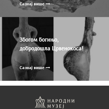
Сазнај више
Збогом богињо,
добродошла Црвенокоса!
Сазнај више