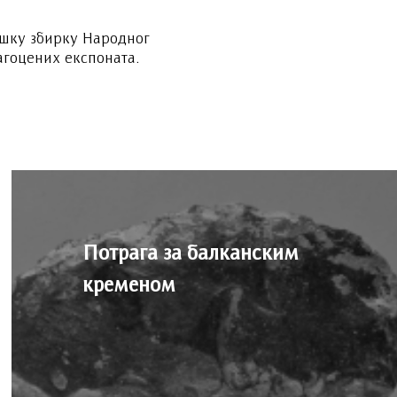
ошку збирку Народног
агоцених експоната.
Потрага за балканским
кременом