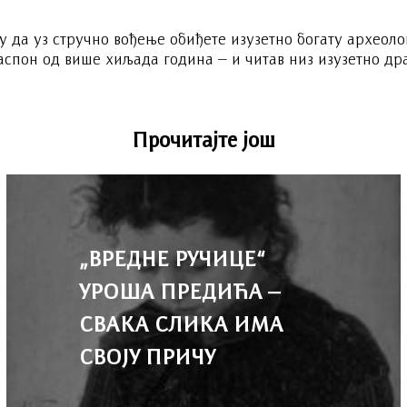
у да уз стручно вођење обиђете изузетно богату археол
распон од више хиљада година – и читав низ изузетно др
Прочитајте још
„ВРЕДНЕ РУЧИЦЕ“
УРОША ПРЕДИЋА –
СВАКА СЛИКА ИМА
СВОЈУ ПРИЧУ