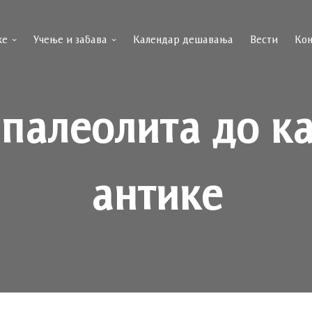
ке
Учење и забава
Календар дешавања
Вести
Кон
палеолита до к
антике