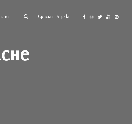
Српски
Srpski
такт
асне