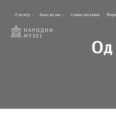
О музеју
Како до нас
Стална поставка
Збир
Од 