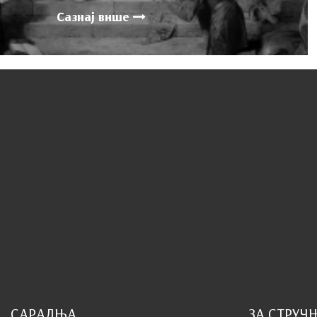
Сазнај више
САРАДЊА
ЗА СТРУЧ