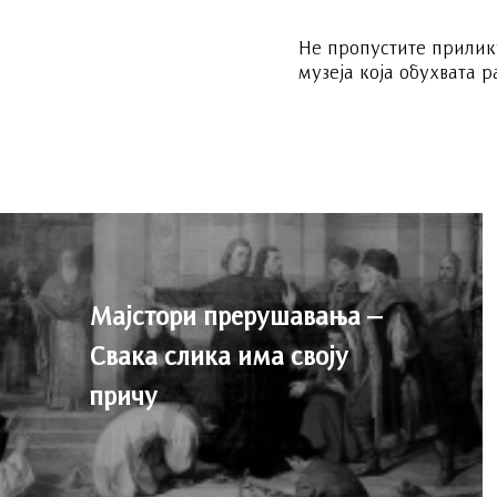
Не пропустите прилик
музеја која обухвата 
Мајстори прерушавања –
Свака слика има своју
причу