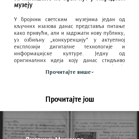
музеју
У бројним светским музејима један од
кључних изазова данас представља питање
како привући, али и задржати нову публику,
уз озбиљну „конкуренцију“ у актуелној
експлозији дигиталне технологије и
информацијске културе. Једну од
оригиналних идеја коју данас стидљиво
промовише неколико великих музеја је
Прочитајте више
вероватно лако представити: да (барем)
деци као посетиоцима кустоси и водичи
буду – деца.
Прочитајте још
Зашто?
Вршњачко образовање
(енг.
peer
education
) је специфични приступ који не
представља више реткост у модерним
заједницама. Практична искуства показују
да се многи актуелни изазови, везани пре
свега за различите животне стилове