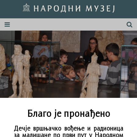
Благо је пронађено
Дечје вршњачко вођење и радионица
за малишане по први пут у Народном