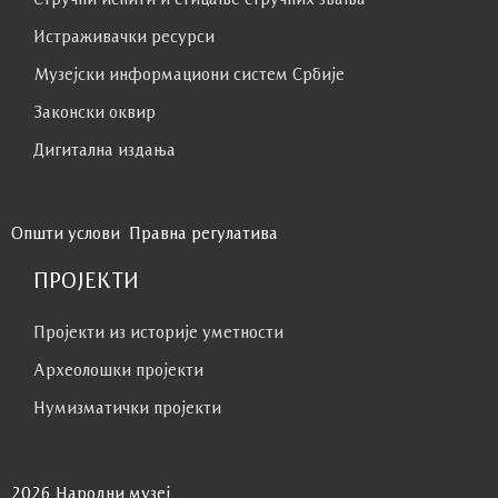
из вртића „Фића“ са Врачара, праћени
Истраживачки ресурси
васпитачицама
Гоцом
и
Радом
.
Музејски информациони систем Србије
Законски оквир
Дигитална издања
Општи услови
Правна регулатива
ПРОЈЕКТИ
Пројекти из историје уметности
Археолошки пројекти
Нумизматички пројекти
2026 Народни музеј