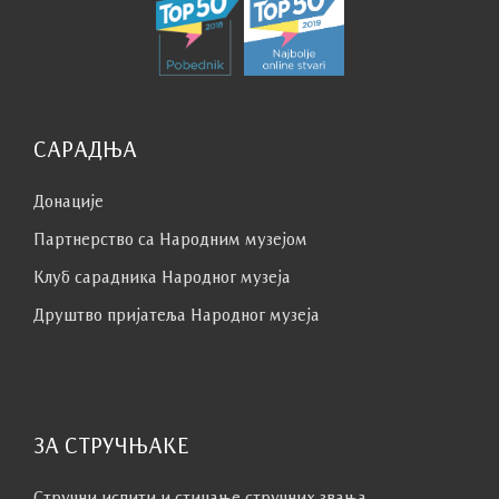
САРАДЊА
Донације
Партнерство са Народним музејoм
Клуб сaрaдникa Народног музеја
Друштво пријатеља Народног музеја
Пре радионице, Мила и Лаза припремају, тј. сакривају „трагов
ЗА СТРУЧЊАКЕ
Учесници, њих 34 (!), били су предшколци
Стручни испити и стицање стручних звања