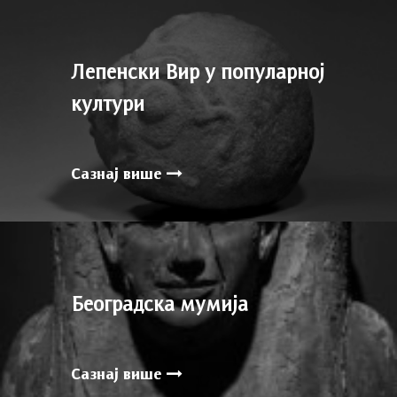
Лепенски Вир у популарној
култури
Сазнај више
Београдска мумија
Сазнај више