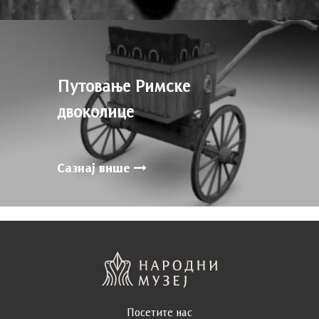
Путовање Римске
двоколице
Сазнај више
Посетите нас