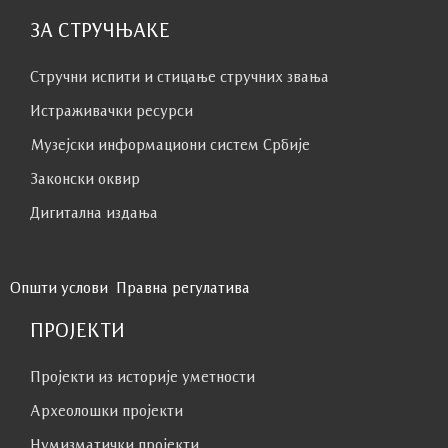
ЗА СТРУЧЊАКЕ
Стручни испити и стицање стручних звања
Истраживачки ресурси
Музејски информациони систем Србије
Законски оквир
Дигитална издања
Општи услови
Правна регулатива
ПРОЈЕКТИ
Пројекти из историје уметности
Археолошки пројекти
Нумизматички пројекти