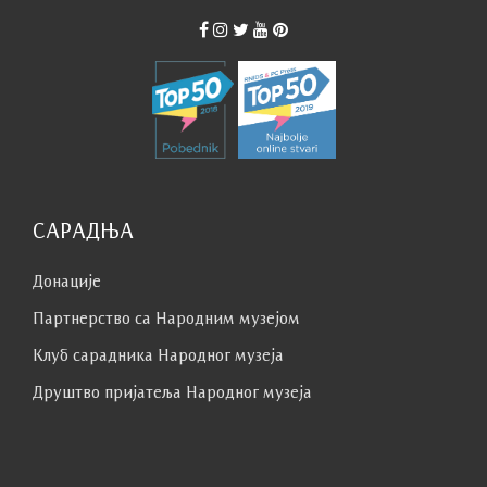
САРАДЊА
Донације
Партнерство са Народним музејoм
Клуб сaрaдникa Народног музеја
Друштво пријатеља Народног музеја