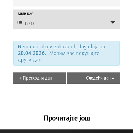
and
Views
Догађај
ВИДИ КАО
Navigation
Views
Lista
Navigation
Nema догађаји zakazanih događaja za
20.04.2026.
. Молим вас покушајте
други дан.
«
Претходни дан
Следећи дан
»
Прочитајте још