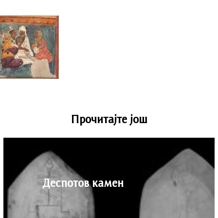
Прочитајте још
Деспотов камен