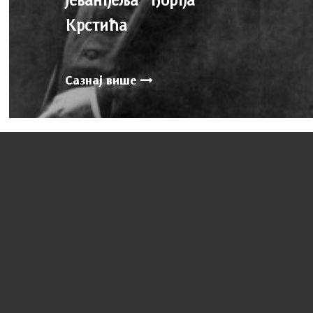
Крстића
Сазнај више