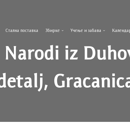
Стална поставка
Збирке
Учење и забава
Календа
 Narodi iz Duho
detalj, Gracanic