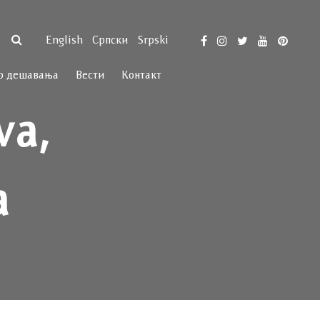
English
Српски
Srpski
р дешавања
Вести
Контакт
va,
a