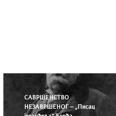
САВРШЕНСТВО
НЕЗАВРШЕНОГ – „Писац
јеванђеља“ Ђорђа