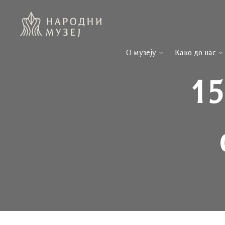
О музеју
Како до нас
15