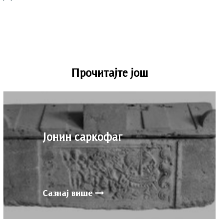
Прочитајте још
Јонин cаркофаг
Сазнај више