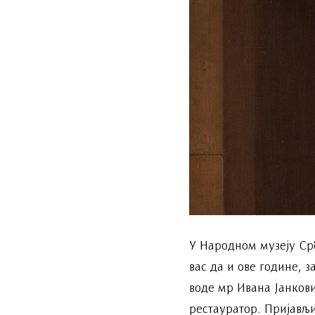
У Народном музеју Срб
вас да и ове године, 
воде мр Ивана Јанков
рестауратор. Пријављи