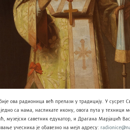
ије ова радионица већ прелази у традицију. У сусрет С
заједно са нама, насликате икону, овога пута у техници 
ић, музејски саветник едукатор, и Драгана Марјацић Ва
вање учесника је обавезно на мејл адресу:
radionice@n