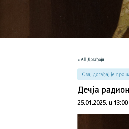
« All Догађаји
Овај догађај је прош
Дечја радион
25.01.2025. u 13:00