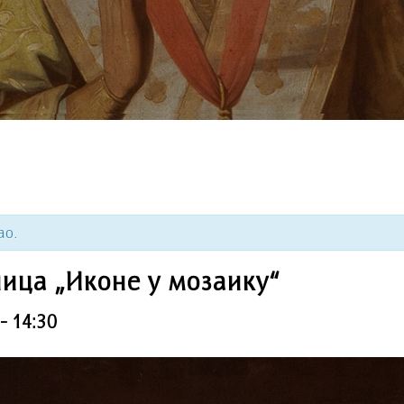
ао.
ица „Иконе у мозаику“
-
14:30