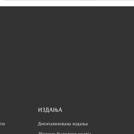
ИЗДАЊА
сти
Дигитализована издања
Зборник Народног музеја