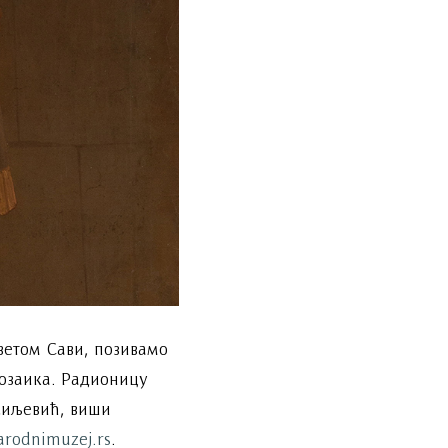
ветом Сави, позивамо
мозаика. Радионицу
сиљевић, виши
arodnimuzej.rs
.