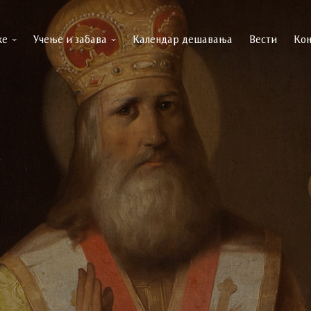
ке
Учење и забава
Календар дешавања
Вести
Кон