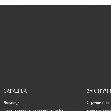
САРАДЊА
ЗА СТРУЧ
Донације
Стручни испи
Партнерство са Народним музејoм
Истраживачк