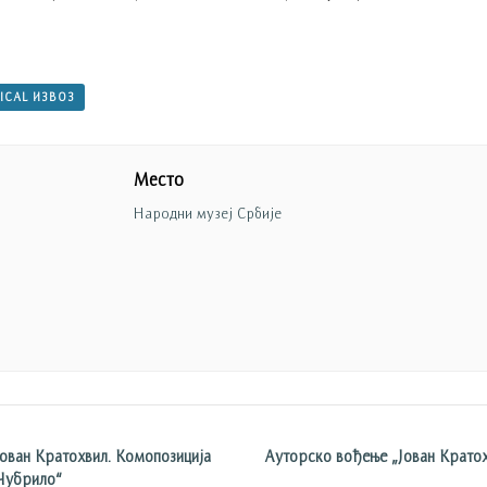
 ICAL ИЗВОЗ
Место
Народни музеј Србије
ан Кратохвил. Комопозиција
Ауторско вођење „Јован Кратох
 Чубрило“