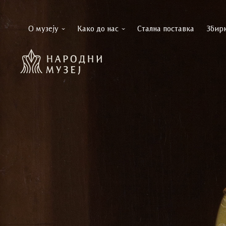
О музеју
Како до нас
Стална поставка
Збир