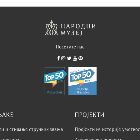
Посетите нас
ЊАКЕ
ПРОЈЕКТИ
ти и стицање стручних звања
Пројекти из историје уметно
и ресурси
Археолошки пројекти