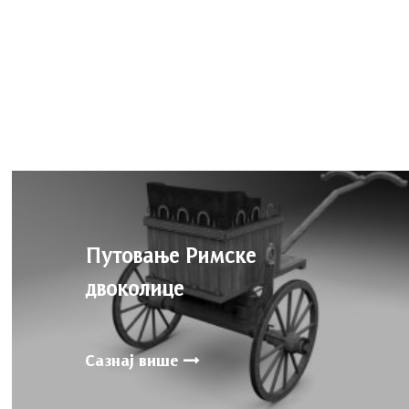
Путовање Римске
двоколице
Сазнај више