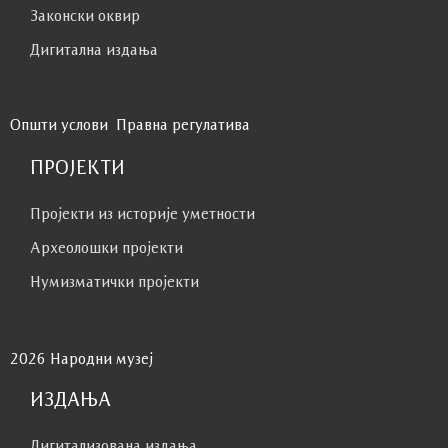
Законски оквир
Дигитална издања
Општи услови
Правна регулатива
ПРОЈЕКТИ
Пројекти из историје уметности
Археолошки пројекти
Нумизматички пројекти
2026 Народни музеј
ИЗДАЊА
Дигитализована издања