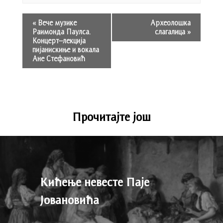
«
Вече музике
Археолошка
Раимонда Паулса.
слагалица
»
Kонцерт–лекција
пијанискиње и вокала
Ане Стефановић
Прочитајте још
Кићење невесте Паје
Јовановића