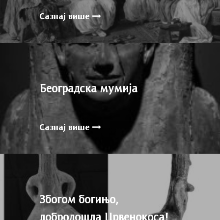
Сазнај више
Београдска мумија
Сазнај више
Збогом богињо,
добродошла Црвенокоса!