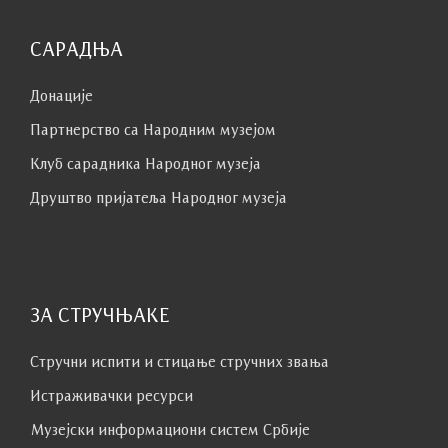
САРАДЊА
Донације
Партнерство са Народним музејoм
Клуб сaрaдникa Народног музеја
Друштво пријатеља Народног музеја
ЗА СТРУЧЊАКЕ
Стручни испити и стицање стручних звања
Истраживачки ресурси
Музејски информациони систем Србије