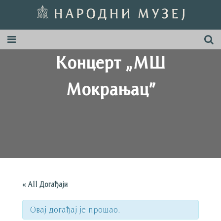
Концерт „МШ
Мокрањац”
« All Догађаји
Овај догађај је прошао.