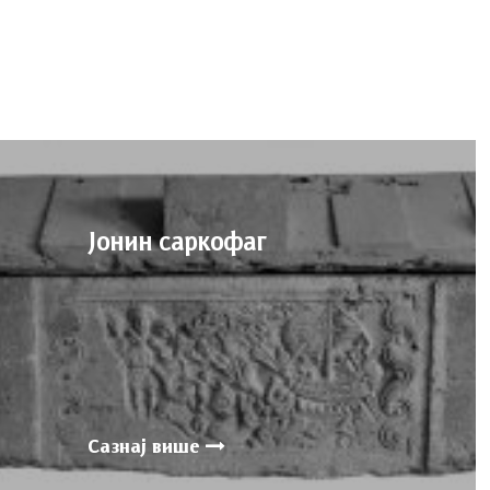
Јонин cаркофаг
Сазнај више