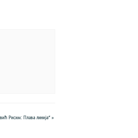
вић Рисим: Плава линија“
»