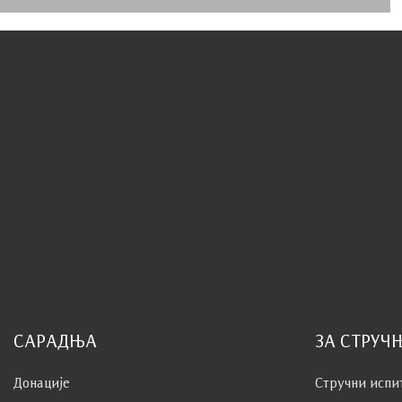
САРАДЊА
ЗА СТРУЧ
Донације
Стручни испи