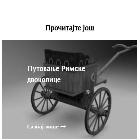
Прочитајте још
Путовање Римске
двоколице
Сазнај више