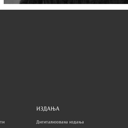
ИЗДАЊА
сти
Дигитализована издања