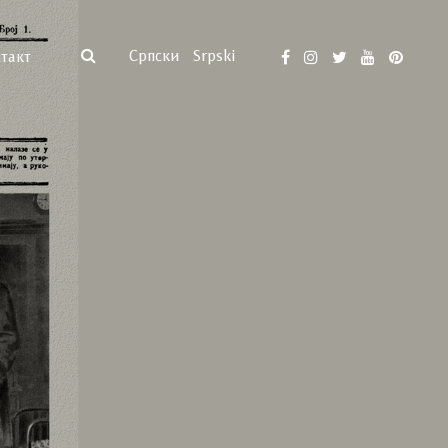
Српски
Srpski
такт