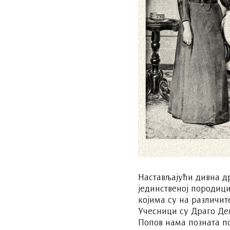
Настављајући дивна д
јединственој породиц
којима су на различи
Учесници су Драго Де
Попов нама позната по