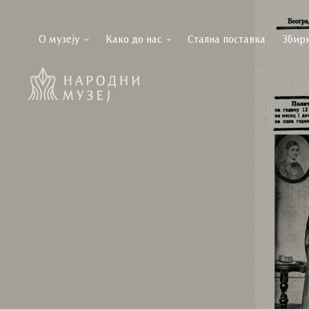
О музеју
Како до нас
Стална поставка
Збир