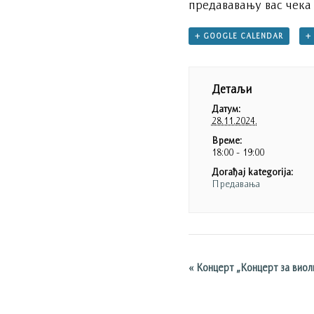
предававању вас чека
+ GOOGLE CALENDAR
+
Детаљи
Датум:
28.11.2024.
Време:
18:00 - 19:00
Догађај kategorija:
Предавања
«
Концерт „Концерт за виоли