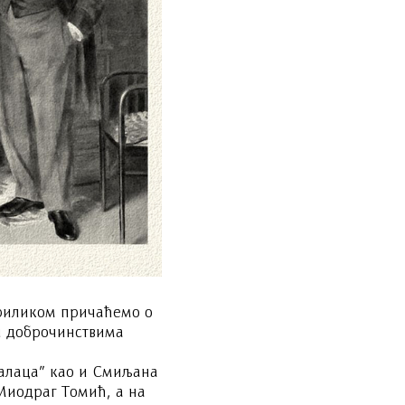
приликом причаћемо о
и доброчинствима
јалаца” као и Смиљана
Миодраг Томић, а на