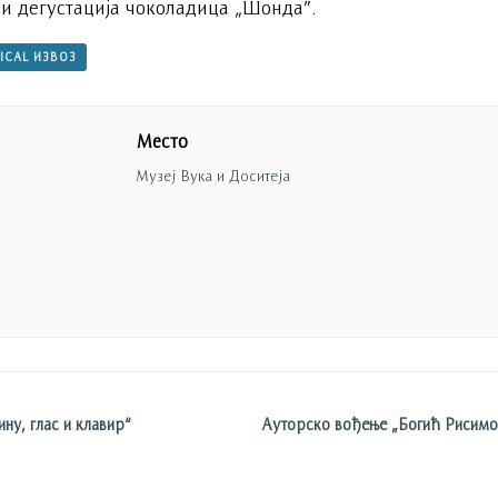
 и дегустација чоколадица „Шонда”.
 ICAL ИЗВОЗ
Место
Музеј Вука и Доситеја
ну, глас и клавир“
Ауторско вођење „Богић Рисимо