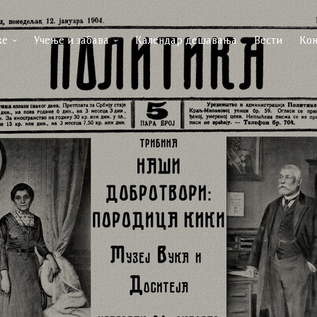
ке
Учење и забава
Календар дешавања
Вести
Кон