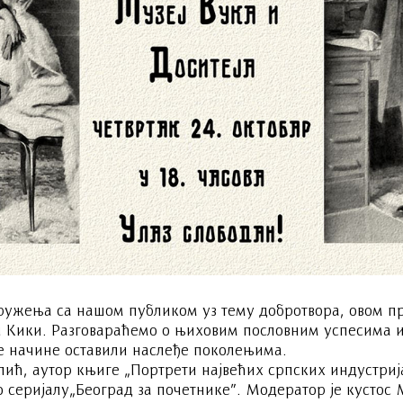
ружења са нашом публиком уз тему добротвора, овом 
и Кики. Разговараћемо о њиховим пословним успесима 
те начине оставили наслеђе поколењима.
лић, аутор књиге „Портрети највећих српских индустри
 серијалу„Београд за почетнике”. Модератор је кустос 