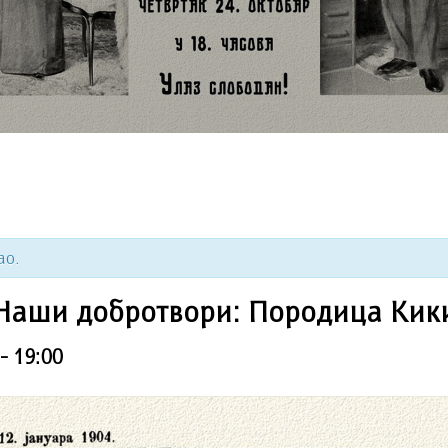
ао.
Наши добротвори: Породица Кик
-
19:00