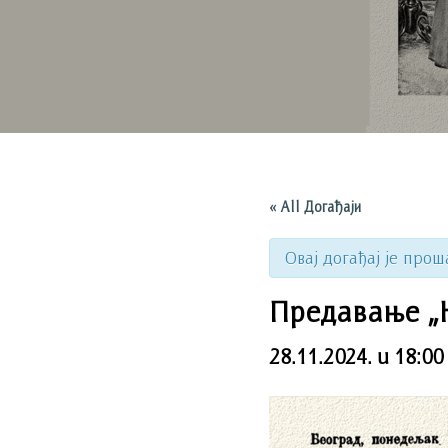
« All Догађаји
Овај догађај је прош
Предавање „
28.11.2024. u 18:00